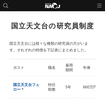
国立天文台の研究員制度
国立天文台には様々な種類の研究員の方がいま
す。それぞれの特徴を下記表にまとめました。
雇用
ポスト
職名
年俸
期間
国立天文台フェ
特任
5年
660万円
ロー
*
助教