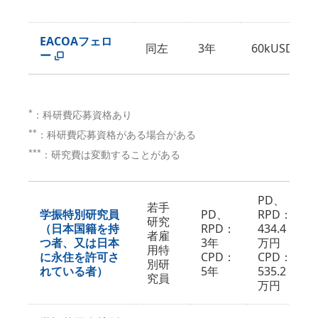
EACOAフェロ
同左
3年
60kUSD
ー
*
：科研費応募資格あり
**
：科研費応募資格がある場合がある
***
：研究費は変動することがある
PD、
若手
学振特別研究員
PD、
RPD：
研究
（日本国籍を持
RPD：
434.4
者雇
つ者、又は日本
3年
万円
用特
に永住を許可さ
CPD：
CPD：
別研
れている者）
5年
535.2
究員
万円