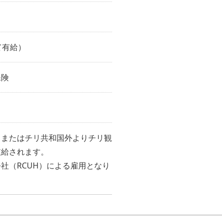
）
て有給）
保険
、またはチリ共和国外よりチリ観
支給されます。
社（RCUH）による雇用となり