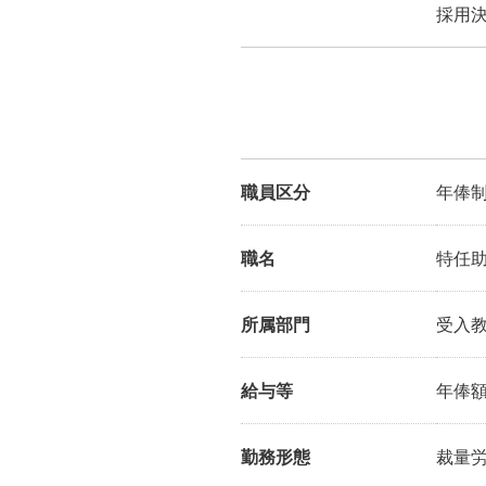
採用決
職員区分
年俸
職名
特任
所属部門
受入
給与等
年俸額
勤務形態
裁量労