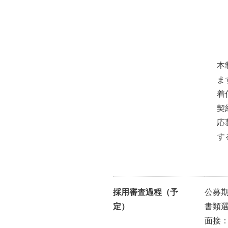
本
ま
着
契
応
す
採用審査過程（予
公募期
定）
書類選
面接：