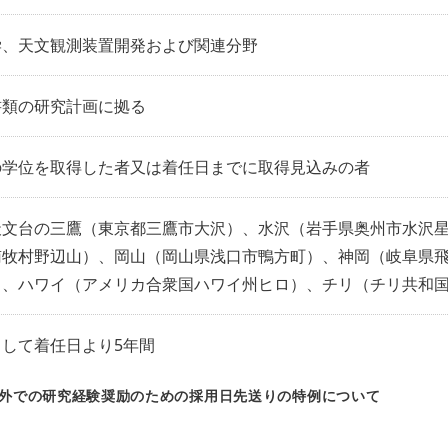
学、天文観測装置開発および関連分野
書類の研究計画に拠る
の学位を取得した者又は着任日までに取得見込みの者
天文台の三鷹（東京都三鷹市大沢）、水沢（岩手県奥州市水沢
南牧村野辺山）、岡山（岡山県浅口市鴨方町）、神岡（岐阜県
）、ハワイ（アメリカ合衆国ハワイ州ヒロ）、チリ（チリ共和
として着任日より5年間
外での研究経験奨励のための採用日先送りの特例について