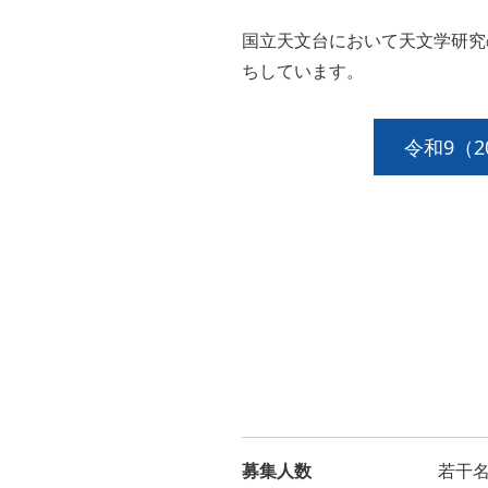
国立天文台において天文学研究
ちしています。
令和9（
募集人数
若干