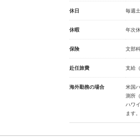
休日
毎週土
休暇
年次
保険
文部
赴任旅費
支給
海外勤務の場合
米国
測所
ハワ
ます