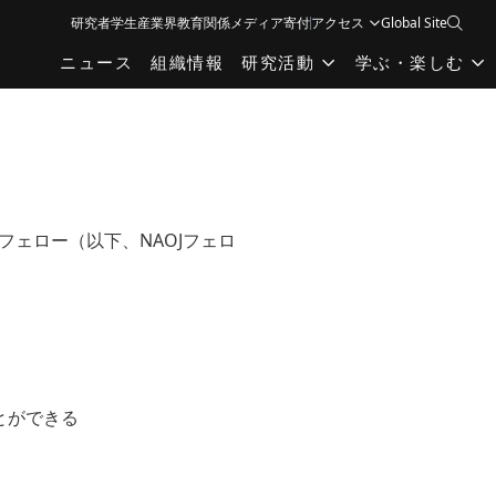
研究者
学生
産業界
教育関係
メディア
寄付
アクセス
Global Site
ニュース
組織情報
研究活動
学ぶ・楽しむ
ェロー（以下、NAOJフェロ
とができる