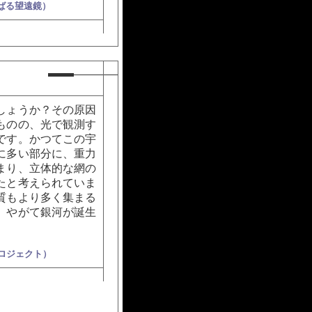
すばる望遠鏡）
しょうか？その原因
ものの、光で観測す
です。かつてこの宇
に多い部分に、重力
まり、立体的な網の
たと考えられていま
質もより多く集まる
、やがて銀河が誕生
プロジェクト）