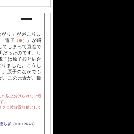
上がり」が起こりま
「電子
」が飛
（※）
してしまって直進で
明だったのです。し
、電子は原子核と結合
なりました。こうし
。原子のなかでも
）
が、この元素が、最
これ以上分けられない最
す。
イクロ波背景放射として
らぎ（NAO News）