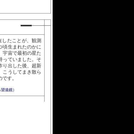
在したことが、観測
つ頃生まれたのかに
。宇宙で最初の星た
持っていました。そ
作り出した後、超新
。こうしてまき散ら
のです。
る望遠鏡）