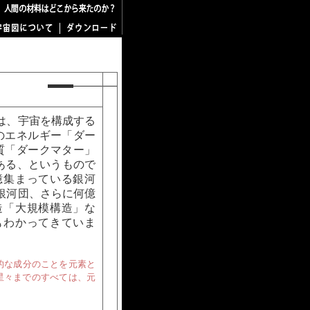
は、宇宙を構成する
のエネルギー「ダー
質「ダークマター」
ある、というもので
億集まっている銀河
銀河団、さらに何億
造「大規模構造」な
もわかってきていま
的な成分のことを元素と
星々までのすべては、元