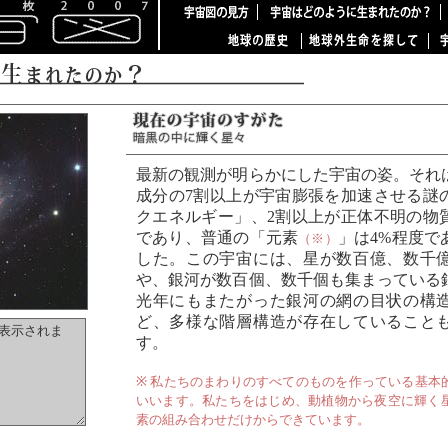
最新の観測が明らかにした宇宙の姿。それ
成分の7割以上が宇宙膨張を加速させる謎
クエネルギー」、2割以上が正体不明の物
であり、普通の「元素
」は4%程度で
（※）
した。この宇宙には、星が数百億、数千
や、銀河が数百個、数千個も集まっている
光年にもまたがった銀河の網の目状の構
ど、多様な階層構造が存在していること
す。
※ 私たちのまわりのすべてのものを作っている基本
いいます。私たちをはじめ、動植物から夜空に輝く
素の組み合わせだけからできています。