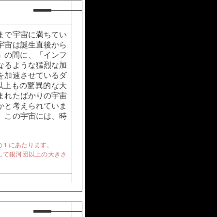
まで宇宙に満ちてい
宇宙は誕生直後から
の間に、「インフ
）
なるような猛烈な加
を加速させているダ
以上もの驚異的な大
まれたばかりの宇宙
かと考えられていま
、この宇宙には、時
分の１にあたります。
して銀河団以上の大きさ