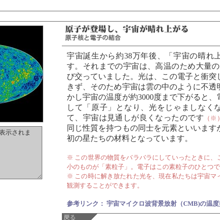
宇宙誕生から約38万年後、「宇宙の晴れ
す。それまでの宇宙は、高温のため大量の
び交っていました。光は、この電子と衝突
きず、そのため宇宙は雲の中のように不透
かし宇宙の温度が約3000度まで下がると
して「原子」となり、光をじゃましなく
て、宇宙は見通しが良くなったのです
（※
同じ性質を持つもの同士を元素といいます
初の星たちの材料となっています。
※ この世界の物質をバラバラにしていったときに、
小のものが「素粒子」。電子はこの素粒子のひとつで
※ この時に解き放たれた光を、現在私たちは宇宙マ
観測することができます。
参考リンク： 宇宙マイクロ波背景放射（CMB)の温度揺