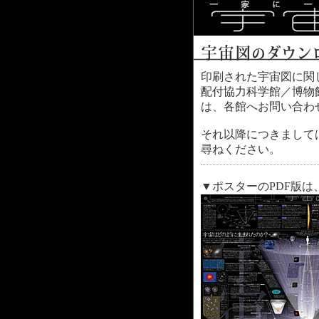
印刷された宇宙図に関し
配付協力科学館／博物
は、各館へお問い合わ
それ以降につきまして
尋ねください。
▼ポスターのPDF版は