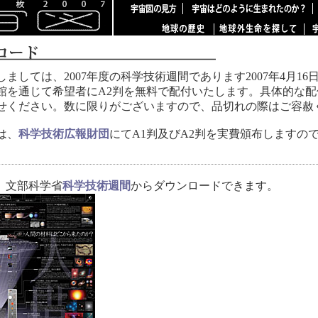
ましては、2007年度の科学技術週間であります2007年4月1
館を通じて希望者にA2判を無料で配付いたします。具体的な
せください。数に限りがございますので、品切れの際はご容赦
は、
科学技術広報財団
にてA1判及びA2判を実費頒布しますの
、文部科学省
科学技術週間
からダウンロードできます。