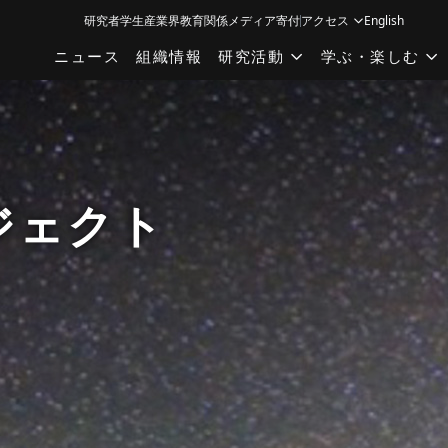
研究者
学生
産業界
教育関係
メディア
寄付
アクセス
English
ニュース
組織情報
研究活動
学ぶ・楽しむ
ジェクト