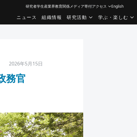
研究者
学生
産業界
教育関係
メディア
寄付
アクセス
English
ニュース
組織情報
研究活動
学ぶ・楽しむ
2026年5月15日
政務官