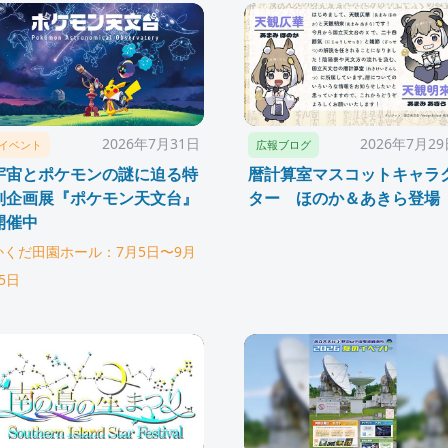
2026年7月31日
2026年7月2
イベント
広報ブログ
宇宙とポケモンの謎に迫る特
暦計算室マスコットキャラ
別企画展『ポケモン天文台』
ター ほのか＆あきら登場
開催中
かくだ田園ホール：7月5日〜9月
5日