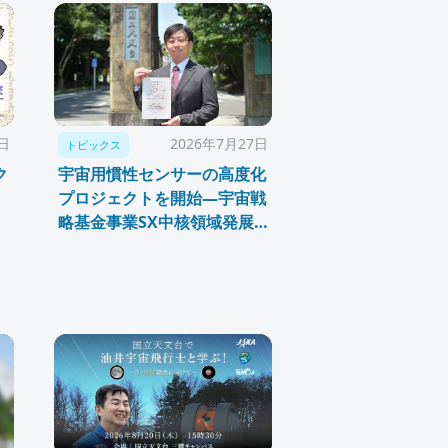
9日
2026年7月27日
トピックス
ク
宇宙用慣性センサーの高度化
プロジェクトを開始—宇宙戦
略基金事業SX中核領域発展
研究「SX-ARK」に採択