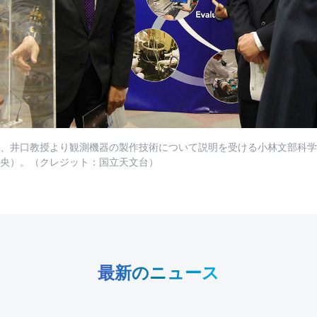
、井口教授より観測機器の製作技術について説明を受ける小林文部科学
央）。（クレジット：国立天文台）
最新のニュース