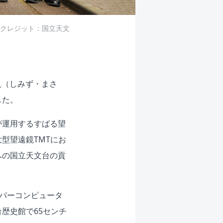
クレジット：国立天文
人（しみず・まさ
した。
が運用するすばる望
型望遠鏡TMTにお
への国立天文台の貢
ーパーコンピュータ
歴史館で65センチ