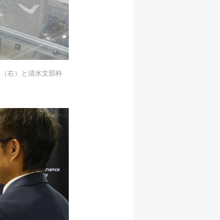
臣（右）と清水文部科