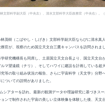
林文部科学副大臣（中央左）、清水文部科学大臣政務官（中央右）。（
日、小林茂樹（こばやし・しげき）文部科学副大臣ならびに清水真
政務官が、視察のため国立天文台三鷹キャンパスを訪問されま
科学研究機構長も同席し、土居国立天文台長より、国立天文台
アルマ望遠鏡（チリ）、そしてハワイに建設を計画している超大
研究等の取り組み状況の報告、さらに宇宙科学（天文学）分野
等についての説明がありました。
ームシアターを訪れ、最新の観測データや理論研究に基づきス
ションで制作された宇宙の美しい立体映像を体験した後、天文台