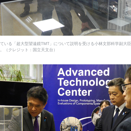
ている「超大型望遠鏡TMT」について説明を受ける小林文部科学副大
。（クレジット：国立天文台）