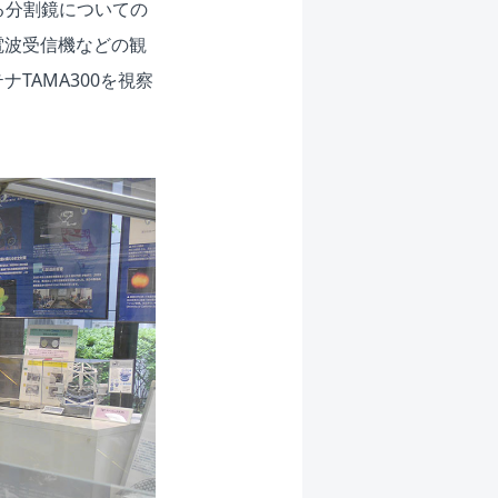
る分割鏡についての
電波受信機などの観
TAMA300を視察