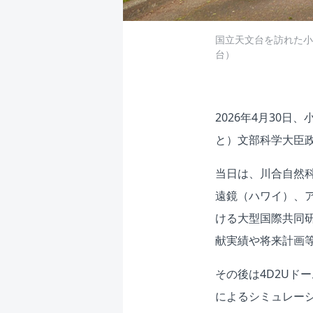
国立天文台を訪れた小
台）
2026年4月30
と）文部科学大臣
当日は、川合自然
遠鏡（ハワイ）、
ける大型国際共同
献実績や将来計画
その後は4D2Uド
によるシミュレー