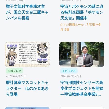
増子文部科学事務次官
宇宙とポケモンの謎に迫
が、国立天文台三鷹キャ
る特別企画展『ポケモン
ンパスを視察
天文台』開催中
かくだ田園ホール：7月5日〜9
月15日
広報ブログ
トピックス
2026年7月29日
2026年7月27日
暦計算室マスコットキャ
宇宙用慣性センサーの高
ラクター ほのか＆あき
度化プロジェクトを開始
ら登場
—宇宙戦略基金事業SX
中核領域発展研究「SX-
ARK」に採択