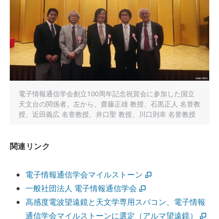
電子情報通信学会創立100周年記念祝賀会に参加した国立
天文台の関係者。左から、齋藤正雄 教授、石黒正人 名誉教
授、近田義広 名誉教授、井口聖 教授、川口則幸 名誉教授
関連リンク
電子情報通信学会マイルストーン
一般社団法人 電子情報通信学会
高感度電波望遠鏡と天文学専用スパコン、電子情報
通信学会マイルストーンに選定（アルマ望遠鏡）