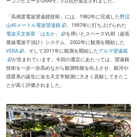
ーコンピュータGRAPE」の2点が選定されました。
「高感度電波望遠鏡技術」には、1982年に完成した
野辺
山45メートル電波望遠鏡
、1997年に打ち上げられた
電波天文衛星「はるか」
を用いたスペースVLBI（超長
基線電波干渉計）システム、2002年に観測を開始した
VERA
、そして2011年に観測を開始した
アルマ望遠鏡
が含まれています。今回の選定にあたっては、望遠鏡
技術を一歩一歩高めながら観測性能を向上させ、銀河や
惑星系の誕生に迫る天文学観測に大きく貢献してきたこ
とが高く評価されました。