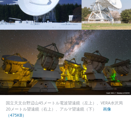
国立天文台野辺山45メートル電波望遠鏡（左上）、VERA水沢局
20メートル望遠鏡（右上）、アルマ望遠鏡（下）
画像
（475KB）