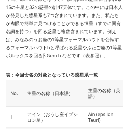
15の主星と32の惑星の計47天体です。この中には日本人
が発見した惑星系も7つ含まれています。また、私たち
が肉眼で簡単に見つけることができる恒星（すでに固有
名詞を持つ）を回る惑星も複数含まれています。例え
ば、みなみのうお座の1等星フォーマルハウトを公転す
るフォーマルハウトbと呼ばれる惑星やふたご座の1等星
ポルックスを回るβ Gem b などです（表参照）。
表：今回命名の対象となっている惑星系一覧
主星の名称（英
No.
主星の名称（日本語）
語）
アイン（おうし座イプシ
Ain (epsilon
1
ロン星）
Tauri)