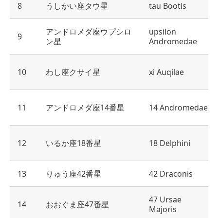
8
うしかい座タウ星
tau Bootis
アンドロメダ座ウプシロ
upsilon
9
ン星
Andromedae
10
わし座クサイ星
xi Auqilae
11
アンドロメダ座14番星
14 Andromedae
12
いるか座18番星
18 Delphini
13
りゅう座42番星
42 Draconis
47 Ursae
14
おおぐま座47番星
Majoris