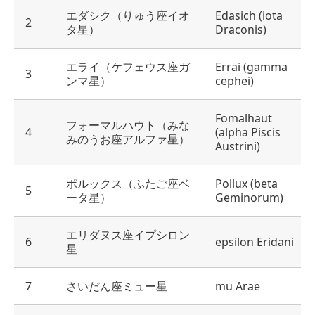
エダシク（りゅう座イオ
Edasich (iota
2
タ星）
Draconis)
エライ（ケフェウス座ガ
Errai (gamma
3
ンマ星）
cephei)
Fomalhaut
フォーマルハウト（みな
4
(alpha Piscis
みのうお座アルファ星）
Austrini)
ポルックス（ふたご座ベ
Pollux (beta
5
ータ星）
Geminorum)
エリダヌス座イプシロン
6
epsilon Eridani
星
7
さいだん座ミュー星
mu Arae