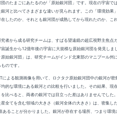
河団のたまごにあたるのが「原始銀河団」です。現在の宇宙で
た銀河と比べてさまざまな違いが見られます。この「環境効果
存在したのか、それとも銀河団が成熟してから現れたのか、こ
研究者から成る研究チームは、すばる望遠鏡の超広視野主焦点カ
宇宙誕生から12億年後の宇宙に大規模な原始銀河団を発見しま
ク原始銀河団」は、研究チームがインド北東部のマニプール州
るものです。
STによる観測画像を用いて、ロクタク原始銀河団中の銀河が密
平均的な環境にある銀河との比較を行いました。その結果、現
さを比べると、両者の銀河では目立った差はありませんでした
た星全てを含む領域の大きさ（銀河全体の大きさ）は、密集し
4倍あることが分かりました。銀河が存在する場所、つまり環境