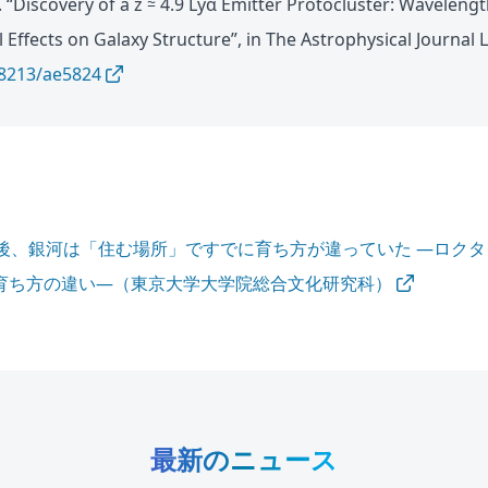
. “Discovery of a z ≃ 4.9 Lyα Emitter Protocluster: Wavelen
Effects on Galaxy Structure”, in The Astrophysical Journal L
-8213/ae5824
年後、銀河は「住む場所」ですでに育ち方が違っていた ―ロク
育ち方の違い―（東京大学大学院総合文化研究科）
最新のニュース