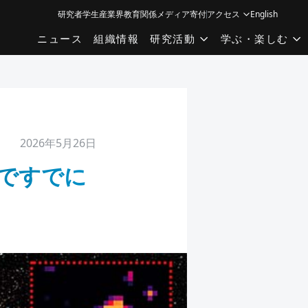
研究者
学生
産業界
教育関係
メディア
寄付
アクセス
English
ニュース
組織情報
研究活動
学ぶ・楽しむ
2026年5月26日
」ですでに