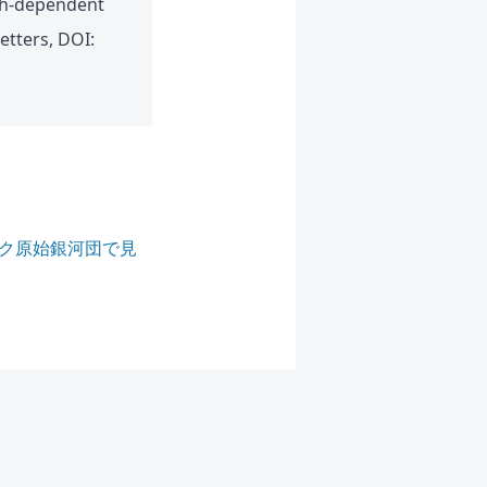
gth-dependent
etters, DOI:
タク原始銀河団で見