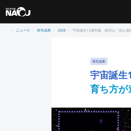
ニュース
研究成果
2026
宇宙誕生12億年後、銀河は「住む場
研究成果
宇宙誕生
育ち方が