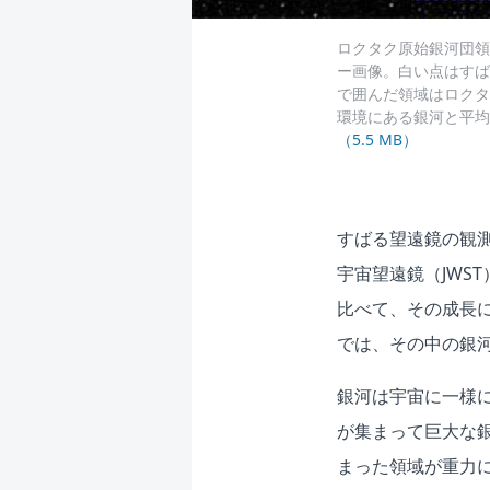
ロクタク原始銀河団領
ー画像。白い点はすば
で囲んだ領域はロクタ
環境にある銀河と平均的な環
（5.5 MB）
すばる望遠鏡の観測
宇宙望遠鏡（JWS
比べて、その成長
では、その中の銀
銀河は宇宙に一様
が集まって巨大な
まった領域が重力