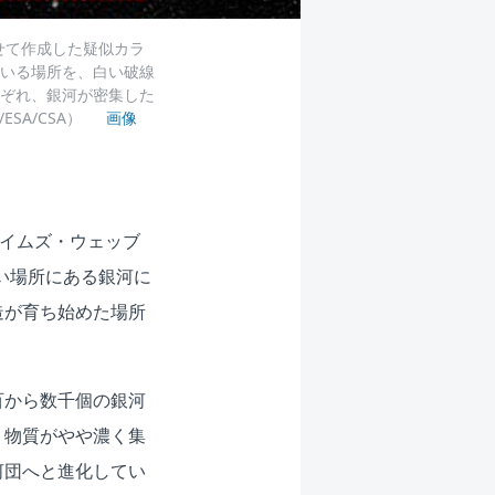
せて作成した疑似カラ
いる場所を、白い破線
ぞれ、銀河が密集した
ESA/CSA）
画像
ェイムズ・ウェッブ
い場所にある銀河に
造が育ち始めた場所
百から数千個の銀河
、物質がやや濃く集
河団へと進化してい