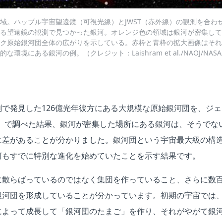
域。ハッブル宇宙望遠鏡（可視光線）とJWST（赤外線）の観測を合わ
る望遠鏡の観測で見つかった銀河。オレンジ色の領域は銀河が密集して
ク原始銀河団全体の広がりを示している。赤枠と青枠の拡大画像はそれ
境にある銀河の例。（クレジット：Laishram et al./NAOJ/NASA/
で発見した126億光年彼方にある大規模な原始銀河団を、ジ
T）で調べた結果、銀河が密集した場所にある銀河は、そうでな
に差があることが分かりました。銀河団という宇宙最大級の構
河もすでに特別な進化を始めていたことを示す結果です。
に散らばっているのではなく集団を作っていること、さらに数
銀河団を形成していることが分かっています。初期の宇宙では
によって成長して「銀河団のたまご」を作り、それがやがて銀