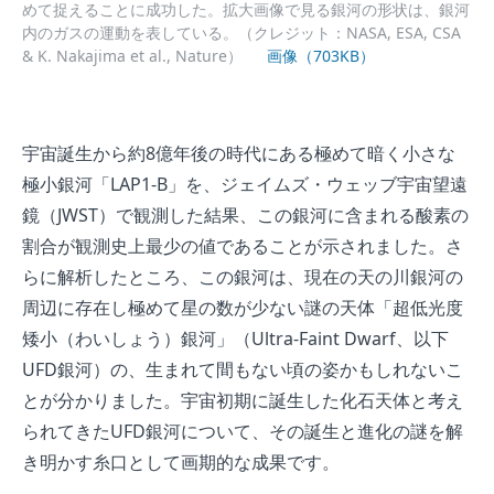
めて捉えることに成功した。拡大画像で見る銀河の形状は、銀河
内のガスの運動を表している。（クレジット：NASA, ESA, CSA
& K. Nakajima et al., Nature）
画像（703KB）
宇宙誕生から約8億年後の時代にある極めて暗く小さな
極小銀河「LAP1-B」を、ジェイムズ・ウェッブ宇宙望遠
鏡（JWST）で観測した結果、この銀河に含まれる酸素の
割合が観測史上最少の値であることが示されました。さ
らに解析したところ、この銀河は、現在の天の川銀河の
周辺に存在し極めて星の数が少ない謎の天体「超低光度
矮小（わいしょう）銀河」（Ultra-Faint Dwarf、以下
UFD銀河）の、生まれて間もない頃の姿かもしれないこ
とが分かりました。宇宙初期に誕生した化石天体と考え
られてきたUFD銀河について、その誕生と進化の謎を解
き明かす糸口として画期的な成果です。