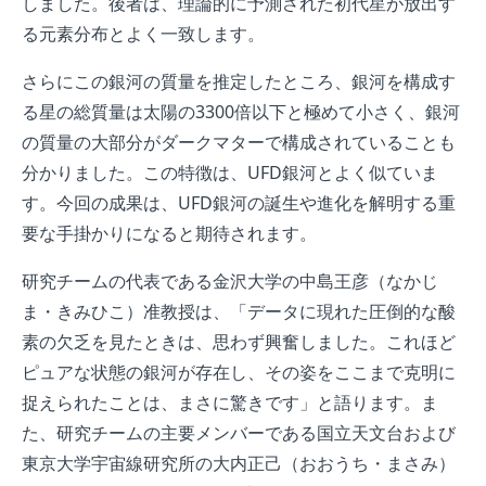
しました。後者は、理論的に予測された初代星が放出す
る元素分布とよく一致します。
さらにこの銀河の質量を推定したところ、銀河を構成す
る星の総質量は太陽の3300倍以下と極めて小さく、銀河
の質量の大部分がダークマターで構成されていることも
分かりました。この特徴は、UFD銀河とよく似ていま
す。今回の成果は、UFD銀河の誕生や進化を解明する重
要な手掛かりになると期待されます。
研究チームの代表である金沢大学の中島王彦（なかじ
ま・きみひこ）准教授は、「データに現れた圧倒的な酸
素の欠乏を見たときは、思わず興奮しました。これほど
ピュアな状態の銀河が存在し、その姿をここまで克明に
捉えられたことは、まさに驚きです」と語ります。ま
た、研究チームの主要メンバーである国立天文台および
東京大学宇宙線研究所の大内正己（おおうち・まさみ）