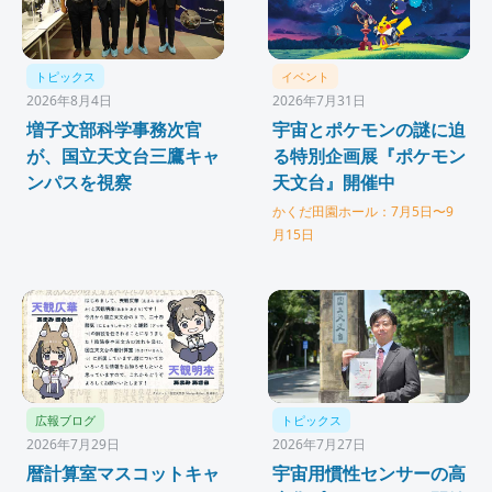
トピックス
イベント
2026年8月4日
2026年7月31日
増子文部科学事務次官
宇宙とポケモンの謎に迫
が、国立天文台三鷹キャ
る特別企画展『ポケモン
ンパスを視察
天文台』開催中
かくだ田園ホール：7月5日〜9
月15日
広報ブログ
トピックス
2026年7月29日
2026年7月27日
暦計算室マスコットキャ
宇宙用慣性センサーの高