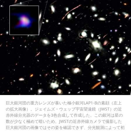
巨大銀河団の重力レンズが暴いた極小銀河LAP1-Bの素顔（左上
の拡大画像）。ジェイムズ・ウェッブ宇宙望遠鏡（JWST）の近
赤外線分光器のデータを3色合成して作成した。この銀河は星の
数が少なく極めて暗いため、JWSTの近赤外線カメラで撮影した
巨大銀河団の画像ではその姿を確認できず、分光観測によって初