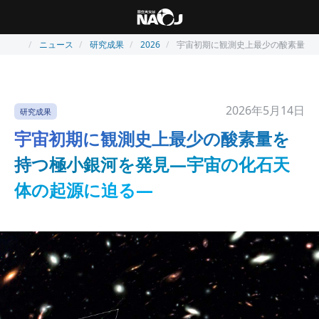
ニュース
研究成果
2026
宇宙初期に観測史上最少の酸素量を
2026年5月14日
研究成果
宇宙初期に観測史上最少の酸素量を
持つ極小銀河を発見―宇宙の化石天
体の起源に迫る―