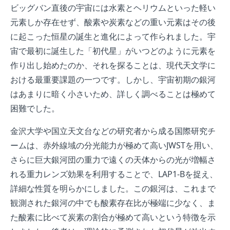
ビッグバン直後の宇宙には水素とヘリウムといった軽い
元素しか存在せず、酸素や炭素などの重い元素はその後
に起こった恒星の誕生と進化によって作られました。宇
宙で最初に誕生した「初代星」がいつどのように元素を
作り出し始めたのか、それを探ることは、現代天文学に
おける最重要課題の一つです。しかし、宇宙初期の銀河
はあまりに暗く小さいため、詳しく調べることは極めて
困難でした。
金沢大学や国立天文台などの研究者から成る国際研究チ
ームは、赤外線域の分光能力が極めて高いJWSTを用い、
さらに巨大銀河団の重力で遠くの天体からの光が増幅さ
れる重力レンズ効果を利用することで、LAP1-Bを捉え、
詳細な性質を明らかにしました。この銀河は、これまで
観測された銀河の中でも酸素存在比が極端に少なく、ま
た酸素に比べて炭素の割合が極めて高いという特徴を示