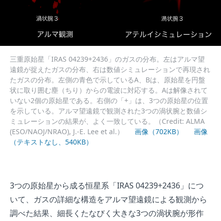
三重原始星「IRAS 04239+2436」のガスの分布。左はアルマ望
遠鏡が捉えたガスの分布、右は数値シミュレーションで再現され
たガスの分布。左側の青色で示しているA、Bは、原始星を円盤
状に取り囲む塵（ちり）からの電波に対応する。Aは解像されて
いない2個の原始星である。右側の「+」は、3つの原始星の位置
を示している。アルマ望遠鏡で観測された3つの渦状腕と数値シ
ミュレーションの結果が、よく一致している。（Credit: ALMA
(ESO/NAOJ/NRAO), J.-E. Lee et al.）
画像（702KB）
画像
（テキストなし、540KB）
3つの原始星から成る恒星系「IRAS 04239+2436」につ
いて、ガスの詳細な構造をアルマ望遠鏡による観測から
調べた結果、細長くたなびく大きな3つの渦状腕が形作