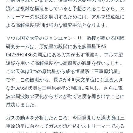
だ解明されていません。多重星の原始星の周りのガスの
流れは複雑な構造をしていると予想されることから、ス
トリーマーの起源を解明するためには、アルマ望遠鏡に
よる高解像度観測は強力な研究手法となります。
ソウル国立大学のジョンユァン・リー教授が率いる国際
研究チームは、原始星の段階にある多重星IRAS
04239+2436の周辺にあるガスが出す電波を、アルマ望
遠鏡を用いて高解像度かつ高感度の観測を行いました。
この天体は3つの原始星から成る恒星系「三重原始星」
です。この観測から、長さが400天文単位にも渡る大き
な3つの渦状腕を三重原始星の周囲に発見し、さらに電
波の周波数の変化からガスが動く速度を導き出すことに
成功しました。
ガスの動きを分析したところ、今回発見した渦状腕は三
重原始星に向かってガスが流れ込むストリーマーである