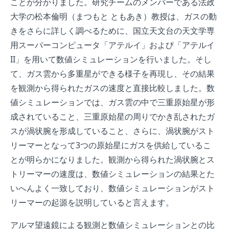
ことが分かりました。研究チームのメンバーである法政
大学の松本倫明（まつもと ともあき）教授は、ガスの動
きをさらに詳しく調べるために、国立天文台の天文学専
用スーパーコンピュータ「アテルイ」および「アテルイ
II」を用いて数値シミュレーションを行いました。そし
て、ガス雲から多重星ができる様子を再現し、その結果
を観測から得られたガスの速度と直接比較しました。数
値シミュレーションでは、ガス雲の中で三重原始星が形
成されていること、三重原始星の周りでかき乱されたガ
スが渦状腕を形成していること、さらに、渦状腕がスト
リーマーとなって3つの原始星にガスを供給しているこ
とが明らかになりました。観測から得られた渦状腕とス
トリーマーの速度は、数値シミュレーションの結果とた
いへんよく一致しており、数値シミュレーションがスト
リーマーの起源を説明していると言えます。
アルマ望遠鏡による観測と数値シミュレーションとの比