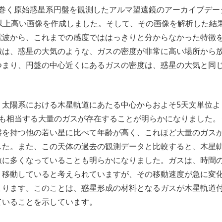
り巻く原始惑星系円盤を観測したアルマ望遠鏡のアーカイブデー
倍以上高い画像を作成しました。そして、その画像を解析した結
電波から、これまでの感度でははっきりと分からなかった特徴
徴は、惑星の⼤気のような、ガスの密度が非常に⾼い場所から
つまり、円盤の中⼼近くにあるガスの密度は、惑星の⼤気と同
、太陽系における⽊星軌道にあたる中⼼からおよそ5天⽂単位よ
にも相当する大量のガスが存在することが明らかになりました。
盤を持つ他の若い星に⽐べて年齢が高く、これほど⼤量のガス
した。また、この天体の過去の観測データと⽐較すると、⽊星
激に多くなっていることも明らかになりました。ガスは、時間
り移動していると考えられていますが、その移動速度が急に変
まります。このことは、惑星形成の材料となるガスが⽊星軌道
ていることを⽰しています。