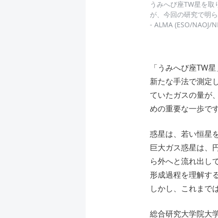
うみへび座TW星を取
が、今回の研究で明らかになっ
- ALMA (ESO/NAOJ/
「うみへび座TW
新たな手法で測定
ていたガスの量が
めの重要な一歩で
惑星は、若い恒星
巨⼤ガス惑星は、
ら外へと流れ出し
形成過程を理解す
しかし、これまで
総合研究大学院大