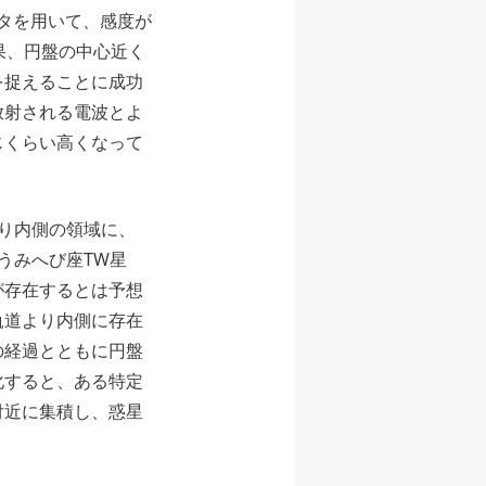
タを用いて、感度が
果、円盤の中心近く
を捉えることに成功
放射される電波とよ
じくらい⾼くなって
り内側の領域に、
うみへび座TW星
が存在するとは予想
軌道より内側に存在
の経過とともに円盤
化すると、ある特定
付近に集積し、惑星