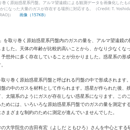
り巻く原始惑星系円盤。アルマ望遠鏡による観測データを画像化したも
た大量のガスが存在する場所に対応する。（Credit: T. Yoshida, T. Ts
NRAO)）
画像（157KB）
星」を取り巻く原始惑星系円盤内のガスの量を、アルマ望遠鏡の
しました。天体の年齢が比較的高いことから、かなり少なくな
、予想外に多く存在していることが分かりました。惑星系の形
す。
を取り巻く原始惑星系円盤と呼ばれる円盤の中で形成されます
円盤の中のガスを材料として作られます。惑星が作られた後、
て、太陽系のようにガスが存在しない惑星系になります。この
るためには、いろいろな原始惑星系円盤でのガスの量を測定す
はさまざまな制約のために測定が進んでいませんでした。
学の大学院生の吉⽥有宏（よしだ ともひろ）さんを中心とする