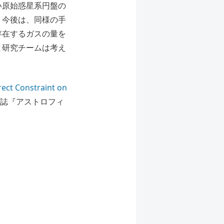
い原始惑星系円盤の
。今後は、同様の⼿
存在するガスの量を
と研究チームは考え
rect Constraint on
門誌『アストロフィ