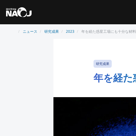
ニュース
研究成果
2023
年を経た惑星工場にも十分な材料
研究成果
年を経た