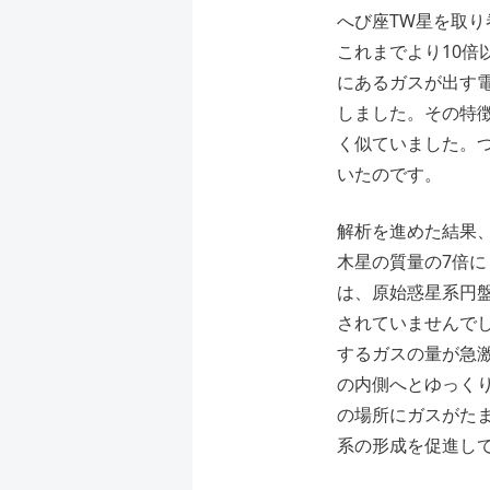
へび座TW星を取
これまでより10
にあるガスが出す
しました。その特
く似ていました。
いたのです。
解析を進めた結果
⽊星の質量の7倍
は、原始惑星系円
されていませんで
するガスの量が急
の内側へとゆっく
の場所にガスがた
系の形成を促進し