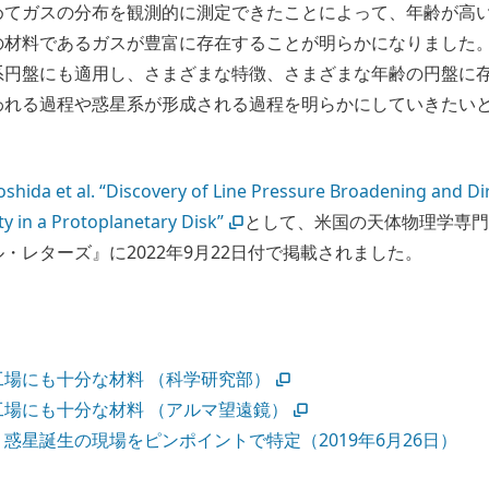
めてガスの分布を観測的に測定できたことによって、年齢が高
の材料であるガスが豊富に存在することが明らかになりました
系円盤にも適⽤し、さまざまな特徴、さまざまな年齢の円盤に
われる過程や惑星系が形成される過程を明らかにしていきたい
oshida et al. “Discovery of Line Pressure Broadening and Di
y in a Protoplanetary Disk”
として、米国の天体物理学専
・レターズ』に2022年9月22日付で掲載されました。
工場にも十分な材料 （科学研究部）
工場にも十分な材料 （アルマ望遠鏡）
惑星誕生の現場をピンポイントで特定（2019年6月26日）