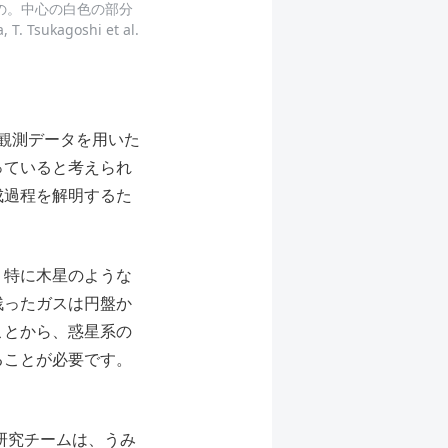
の。中⼼の⽩色の部分
ukagoshi et al.
観測データを用いた
っていると考えられ
成過程を解明するた
。特に⽊星のような
残ったガスは円盤か
ことから、惑星系の
ることが必要です。
研究チームは、うみ