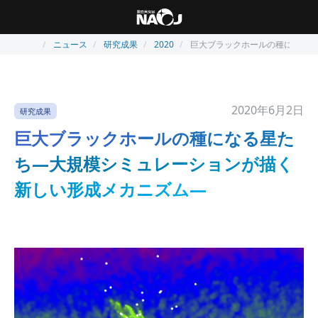
ニュース
研究成果
2020
巨大ブラックホールの種になる星
2020年6月2日
研究成果
巨大ブラックホールの種になる星た
ち―大規模シミュレーションが描く
新しい形成メカニズム―