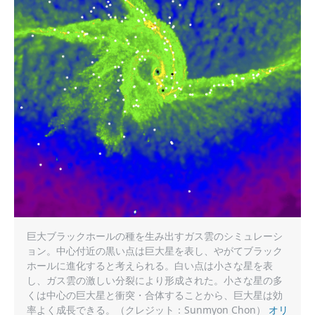
巨大ブラックホールの種を生み出すガス雲のシミュレーシ
ョン。中心付近の黒い点は巨大星を表し、やがてブラック
ホールに進化すると考えられる。白い点は小さな星を表
し、ガス雲の激しい分裂により形成された。小さな星の多
くは中心の巨大星と衝突・合体することから、巨大星は効
率よく成長できる。（クレジット：Sunmyon Chon）
オリ