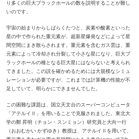
り多くの巨大ブラックホールの数を説明することが難し
いのです。
宇宙の始まりからしばらくたつと、炭素や酸素といった
星の中で作られた重元素が、超新星爆発などによって星
間空間にまき散らされます。重元素を含むガス雲は、重
元素によって冷却され分裂して小さな星になり、巨大ブ
ラックホールの種となる巨大星にはならないと考えられ
てきました。この説を確かめるためには大規模なシミュ
レーションが必要ですが、これまでは計算機の性能が不
足していて、明らかにできませんでした。
この困難な課題は、国立天文台のスーパーコンピュータ
「アテルイⅡ」を用いることで克服されました。東北大
学の鄭 昇明（チョン・スンミョン）研究員と大向一行
（おおむかい かずゆき）教授は、アテルイⅡを用いて、