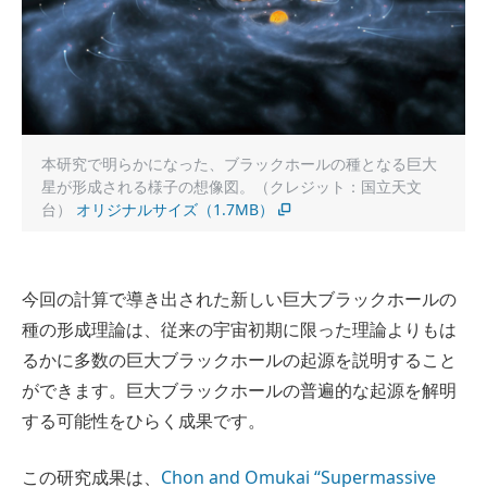
本研究で明らかになった、ブラックホールの種となる巨大
星が形成される様子の想像図。（クレジット：国立天文
台）
オリジナルサイズ（1.7MB）
今回の計算で導き出された新しい巨大ブラックホールの
種の形成理論は、従来の宇宙初期に限った理論よりもは
るかに多数の巨大ブラックホールの起源を説明すること
ができます。巨大ブラックホールの普遍的な起源を解明
する可能性をひらく成果です。
この研究成果は、
Chon and Omukai “Supermassive