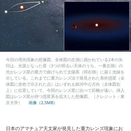
今回の増光現象の想像図。全体図の左側に描かれている2本の矢
印は、光源となった星（3つの明るい天体のうち、一番左側）の
光がレンズ星の重力で曲げられて太陽系（同右側）に届く光線を
示している。これまでに重力レンズ法で発見された系外惑星（全
体図に赤色で示された点）はいずれも銀河中心方向（全体図右
上）に位置していて、今回のレンズ星に比べて距離が遠い。挿入
図はレンズ星が持つ惑星系を拡大した想像図。（クレジット：東
京大学）
画像（2.5MB）
日本のアマチュア天文家が発見した重力レンズ現象にお