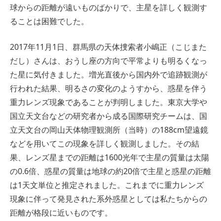
球からの距離が遠いものばかりで、主星を詳しく観測す
ることは困難でした。
2017年11月1日、群馬県の天体捜索者小嶋正（こじまた
だし）さんは、おうし座の方向で平常よりも明るくなっ
た星に気付きました。増光直後から国内外で追跡観測が
行われた結果、明るさの変化のようすから、惑星を伴う
重力レンズ現象であることが判明しました。東京大学や
国立天文台などの研究者から成る国際研究チームは、国
立天文台の岡山天体物理観測所（当時）の188cm望遠鏡
などを用いてこの現象を詳しく観測しました。その結
果、レンズ星までの距離は1600光年で主星の質量は太陽
の0.6倍、惑星の質量は地球の約20倍で主星と惑星の距離
は1天文単位と推定されました。これまでに重力レンズ
現象に伴って発見された系外惑星としては私たちからの
距離が格段に近いものです。