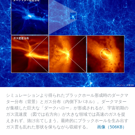
シミュレーションより得られたブラックホール形成時のダークマ
ター分布（背景）とガス分布（内側下3パネル）。ダークマター
が集積した巨大な「ダークハロー」が形成されるが、宇宙初期の
ガス流速度 （図では右方向）が大きな領域では高速のガスを捉
えきれず、抜け出てしまう。最終的にブラックホールを生み出す
ガス雲も乱れた形状を保ちながら収縮する。
画像（506KB）