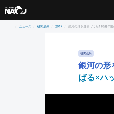
ニュース
研究成果
2017
銀河の形を運命づけた110億年
研究成果
銀河の形
ばる×ハ