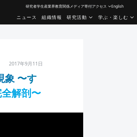
研究者
学生
産業界
教育関係
メディア
寄付
アクセス
English
ニュース
組織情報
研究活動
学ぶ・楽しむ
2017年9月11日
現象 〜す
完全解剖〜