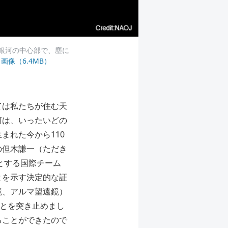
銀河の中心部で、塵に
画像（6.4MB）
ては私たちが住む天
河は、いったいどの
まれた今から110
の但木謙一（ただき
とする国際チーム
とを示す決定的な証
鏡、アルマ望遠鏡）
ことを突き止めまし
ることができたので