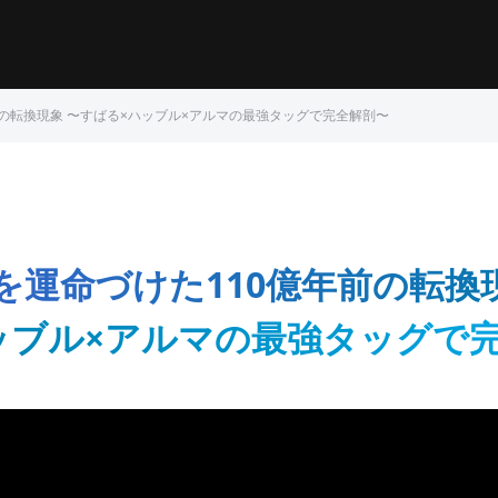
前の転換現象 〜すばる×ハッブル×アルマの最強タッグで完全解剖〜
を運命づけた110億年前の転換
ッブル×アルマの最強タッグで