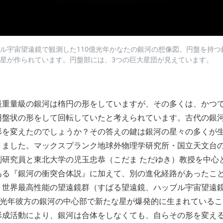
ル宇宙望遠鏡で観測した110億光年かなたの銀河の想像図。円盤を持つ
星が作られています。円盤部には、3つの巨大星団が見えています。
最重量級の銀河は楕円の形をしていますが、その多くは、かつ
円盤状の形をして回転していたと考えられています。古代の銀
を変えたのでしょうか？その答えの鍵は銀河の星々の多くが生
りました。マックスプランク地球外物理学研究所・国立天文台
別研究員と東北大学の児玉忠恭（こだま ただゆき）教授を中心
ある『銀河の衝突合体説』に加えて、別の進化経路があったこ
。世界最高性能の望遠鏡群（すばる望遠鏡、ハッブル宇宙望遠
億光年彼方の銀河の中心部で新たな星が爆発的に生まれている
形成活動により、銀河は合体をしなくても、自らその形を変え