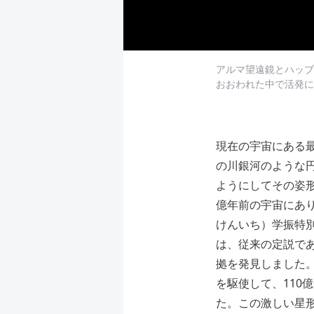
アルマ望遠鏡とハッブ
おおわれた中で活発に
現在の宇宙にある
の川銀河のような
ようにしてその姿形
億年前の宇宙にあ
けんいち）学振特
は、従来の定説で
拠を発見しました
を駆使して、110
た。この激しい星