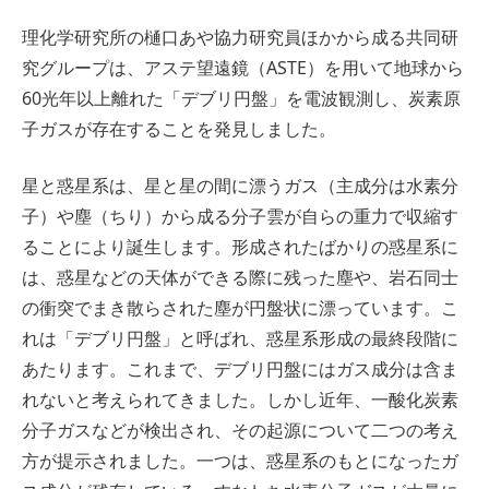
理化学研究所の樋口あや協力研究員ほかから成る共同研
究グループは、アステ望遠鏡（ASTE）を用いて地球から
60光年以上離れた「デブリ円盤」を電波観測し、炭素原
子ガスが存在することを発見しました。
星と惑星系は、星と星の間に漂うガス（主成分は水素分
子）や塵（ちり）から成る分子雲が自らの重力で収縮す
ることにより誕生します。形成されたばかりの惑星系に
は、惑星などの天体ができる際に残った塵や、岩石同士
の衝突でまき散らされた塵が円盤状に漂っています。こ
れは「デブリ円盤」と呼ばれ、惑星系形成の最終段階に
あたります。これまで、デブリ円盤にはガス成分は含ま
れないと考えられてきました。しかし近年、一酸化炭素
分子ガスなどが検出され、その起源について二つの考え
方が提示されました。一つは、惑星系のもとになったガ