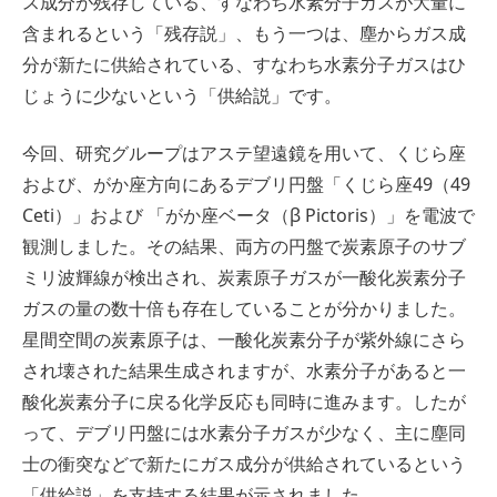
ス成分が残存している、すなわち水素分子ガスが大量に
含まれるという「残存説」、もう一つは、塵からガス成
分が新たに供給されている、すなわち水素分子ガスはひ
じょうに少ないという「供給説」です。
今回、研究グループはアステ望遠鏡を用いて、くじら座
および、がか座方向にあるデブリ円盤「くじら座49（49
Ceti）」および 「がか座ベータ（β Pictoris）」を電波で
観測しました。その結果、両方の円盤で炭素原子のサブ
ミリ波輝線が検出され、炭素原子ガスが一酸化炭素分子
ガスの量の数十倍も存在していることが分かりました。
星間空間の炭素原子は、一酸化炭素分子が紫外線にさら
され壊された結果生成されますが、水素分子があると一
酸化炭素分子に戻る化学反応も同時に進みます。したが
って、デブリ円盤には水素分子ガスが少なく、主に塵同
士の衝突などで新たにガス成分が供給されているという
「供給説」を支持する結果が示されました。