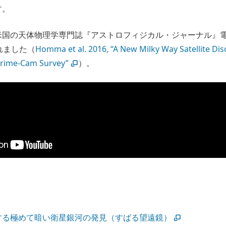
す。
国の天体物理学専門誌『アストロフィジカル・ジャーナル』電子
れました（
Homma et al. 2016, “A New Milky Way Satellite Dis
rime-Cam Survey”
）。
する極めて暗い衛星銀河の発見（すばる望遠鏡）