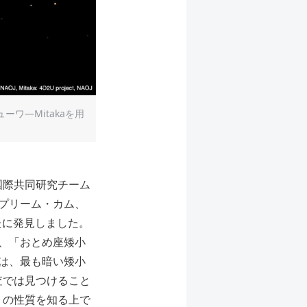
ーワ―Mitakaを用
国際共同研究チーム
シュプリーム・カム、
たに発見しました。
ら、「おとめ座矮小
河は、最も暗い矮小
査では見つけること
）の性質を知る上で