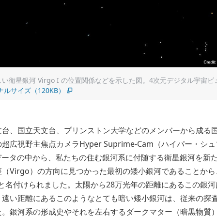
衛星銀河 Virgo I の位置関係などを示した図。4次元デジタル宇宙ビュ
ナルサイズ（120KB）
文台、国立天文台、プリンストン大学などのメンバーから成る
広視野主焦点カメラHyper Suprime-Cam（ハイパー・
たデータの中から、私たちの住む銀河系に付随する衛星銀河を新
（Virgo）の方向に見つかった最初の矮小銀河であることか
 I）」と名付けられました。太陽から28万光年の距離にあるこの銀
。遠い距離にあるこのようなとても暗い矮小銀河は、従来の探
た。銀河系の形成史やそれを左右するダークマター（暗黒物質