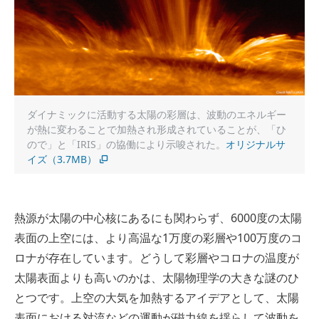
ダイナミックに活動する太陽の彩層は、波動のエネルギー
が熱に変わることで加熱され形成されていることが、「ひ
ので」と「IRIS」の協働により示唆された。
オリジナルサ
イズ（3.7MB）
熱源が太陽の中心核にあるにも関わらず、6000度の太陽
表面の上空には、より高温な1万度の彩層や100万度のコ
ロナが存在しています。どうして彩層やコロナの温度が
太陽表面よりも高いのかは、太陽物理学の大きな謎のひ
とつです。上空の大気を加熱するアイデアとして、太陽
表面における対流などの運動が磁力線を揺らして波動を