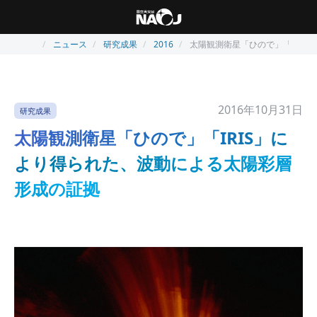
ニュース
研究成果
2016
太陽観測衛星「ひので」「IRI
2016年10月31日
研究成果
太陽観測衛星「ひので」「IRIS」に
より得られた、波動による太陽彩層
形成の証拠