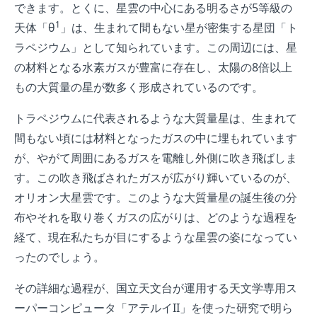
できます。とくに、星雲の中心にある明るさが5等級の
1
天体「θ
」は、生まれて間もない星が密集する星団「ト
ラペジウム」として知られています。この周辺には、星
の材料となる水素ガスが豊富に存在し、太陽の8倍以上
もの大質量の星が数多く形成されているのです。
トラペジウムに代表されるような大質量星は、生まれて
間もない頃には材料となったガスの中に埋もれています
が、やがて周囲にあるガスを電離し外側に吹き飛ばしま
す。この吹き飛ばされたガスが広がり輝いているのが、
オリオン大星雲です。このような大質量星の誕生後の分
布やそれを取り巻くガスの広がりは、どのような過程を
経て、現在私たちが目にするような星雲の姿になってい
ったのでしょう。
その詳細な過程が、国立天文台が運用する天文学専用ス
ーパーコンピュータ「アテルイII」を使った研究で明ら