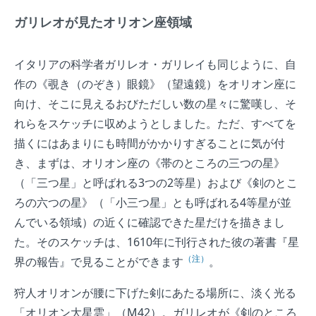
ガリレオが見たオリオン座領域
イタリアの科学者ガリレオ・ガリレイも同じように、自
作の《覗き（のぞき）眼鏡》（望遠鏡）をオリオン座に
向け、そこに見えるおびただしい数の星々に驚嘆し、そ
れらをスケッチに収めようとしました。ただ、すべてを
描くにはあまりにも時間がかかりすぎることに気が付
き、まずは、オリオン座の《帯のところの三つの星》
（「三つ星」と呼ばれる3つの2等星）および《剣のとこ
ろの六つの星》（「小三つ星」とも呼ばれる4等星が並
んでいる領域）の近くに確認できた星だけを描きまし
た。そのスケッチは、1610年に刊行された彼の著書『星
（注）
界の報告』で見ることができます
。
狩人オリオンが腰に下げた剣にあたる場所に、淡く光る
「オリオン大星雲」（M42）。ガリレオが《剣のところ