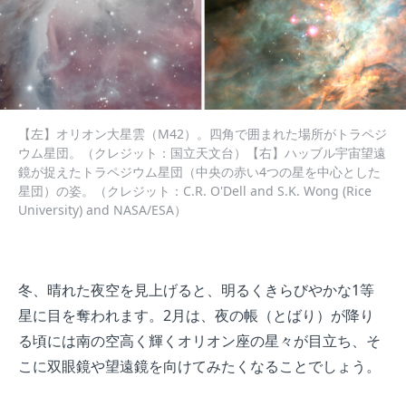
【左】オリオン大星雲（M42）。四角で囲まれた場所がトラペジ
ウム星団。（クレジット：国立天文台）【右】ハッブル宇宙望遠
鏡が捉えたトラペジウム星団（中央の赤い4つの星を中心とした
星団）の姿。（クレジット：C.R. O'Dell and S.K. Wong (Rice
University) and NASA/ESA）
冬、晴れた夜空を見上げると、明るくきらびやかな1等
星に目を奪われます。2月は、夜の帳（とばり）が降り
る頃には南の空高く輝くオリオン座の星々が目立ち、そ
こに双眼鏡や望遠鏡を向けてみたくなることでしょう。