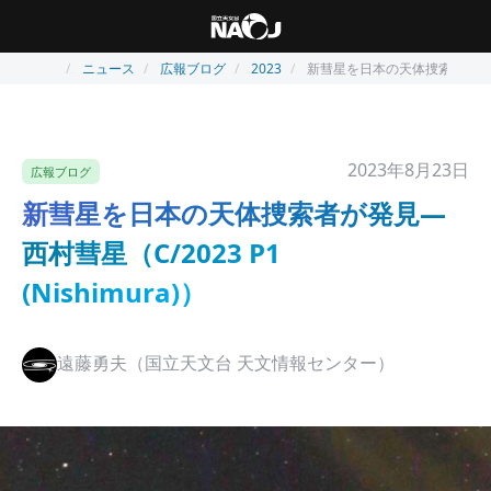
ニュース
広報ブログ
2023
新彗星を日本の天体捜索者が発見—西村
2023年8月23日
広報ブログ
新彗星を日本の天体捜索者が発見—
西村彗星（C/2023 P1
(Nishimura)）
遠藤勇夫（国立天文台 天文情報センター）