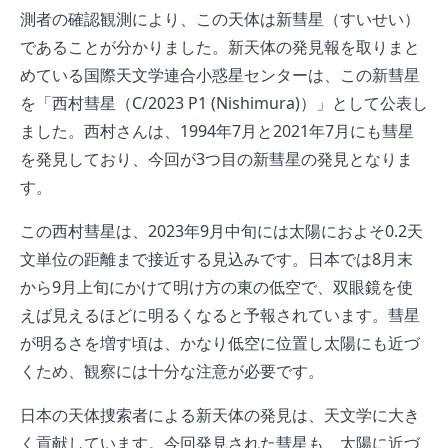
測者の確認観測により、この天体は新彗星（すいせい）
であることが分かりました。新天体の発見報を取りまと
めている国際天文学連合小惑星センターは、この新彗星
を「西村彗星（C/2023 P1 (Nishimura)）」として公表し
ました。西村さんは、1994年7月と2021年7月にも彗星
を発見しており、今回が3つ目の新彗星の発見となりま
す。
この西村彗星は、2023年9月中旬には太陽におよそ0.2天
文単位の距離まで接近する見込みです。日本では8月末
から9月上旬にかけて明け方の東の低空で、双眼鏡を使
えば見えるほどに明るくなると予報されています。彗星
が明るさを増す頃は、かなり低空に位置し太陽にも近づ
くため、観察には十分な注意が必要です。
日本の天体捜索者による新天体の発見は、天文学に大き
く貢献しています。今回発見された彗星も、太陽に近づ