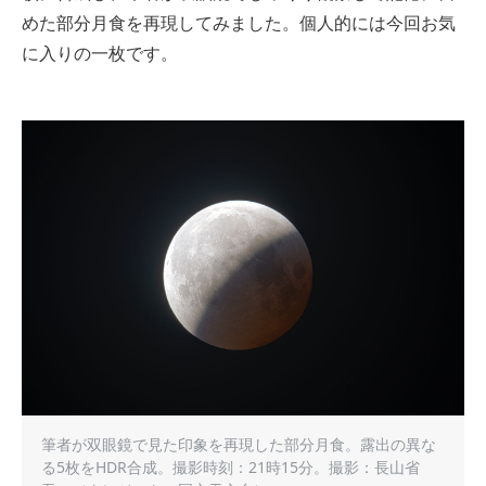
めた部分月食を再現してみました。個人的には今回お気
に入りの一枚です。
筆者が双眼鏡で見た印象を再現した部分月食。露出の異な
る5枚をHDR合成。撮影時刻：21時15分。撮影：長山省