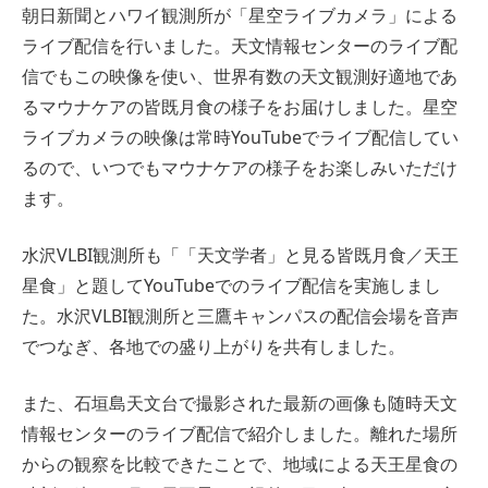
朝日新聞とハワイ観測所が「星空ライブカメラ」による
ライブ配信を行いました。天文情報センターのライブ配
信でもこの映像を使い、世界有数の天文観測好適地であ
るマウナケアの皆既月食の様子をお届けしました。星空
ライブカメラの映像は常時YouTubeでライブ配信してい
るので、いつでもマウナケアの様子をお楽しみいただけ
ます。
水沢VLBI観測所も「「天文学者」と見る皆既月食／天王
星食」と題してYouTubeでのライブ配信を実施しまし
た。水沢VLBI観測所と三鷹キャンパスの配信会場を音声
でつなぎ、各地での盛り上がりを共有しました。
また、石垣島天文台で撮影された最新の画像も随時天文
情報センターのライブ配信で紹介しました。離れた場所
からの観察を比較できたことで、地域による天王星食の