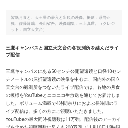
皆既月食と、天王星の潜入と出現の映像。撮影：萩野正
興、佐藤幹哉、長山省吾。映像編集：三上真世。（クレジ
ット：国立天文台）
三鷹キャンパスと国立天文台の各観測所を結んだライ
ブ配信
三鷹キャンパスにある50センチ公開望遠鏡と口径10セン
チメートルの屈折望遠鏡の映像を中心に、国内外の国立
天文台の観測所をつないだライブ配信では、各地の月食
の模様をYouTubeとニコニコ生放送を通じてお届けしま
した。ボリューム満載で4時間余りにおよぶ長時間のラ
イブ配信は、多くの方にご視聴いただきました。
YouTubeの最大同時視聴数は11万強、配信後のアーカイ
ブを含めた視聴回数は早くも200万回（11月10日16時現