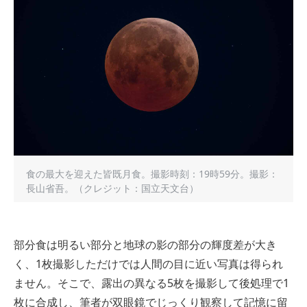
食の最大を迎えた皆既月食。撮影時刻：19時59分。撮影：
長山省吾。（クレジット：国立天文台）
部分食は明るい部分と地球の影の部分の輝度差が大き
く、1枚撮影しただけでは人間の目に近い写真は得られ
ません。そこで、露出の異なる5枚を撮影して後処理で1
枚に合成し、筆者が双眼鏡でじっくり観察して記憶に留