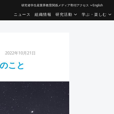
研究者
学生
産業界
教育関係
メディア
寄付
アクセス
English
ニュース
組織情報
研究活動
学ぶ・楽しむ
2022年10月21日
のこと