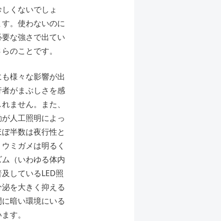
珍しくないでしょ
ます。使わないのに
必要な強さで出てい
さらのことです。
にも様々な影響が出
行者がまぶしさを感
しれません。また、
動が人工照明によっ
ほぼ半数は夜行性と
、ウミガメは明るく
ズム（いわゆる体内
及しているLED照
分泌を大きく抑える
間に暗い環境にいる
います。