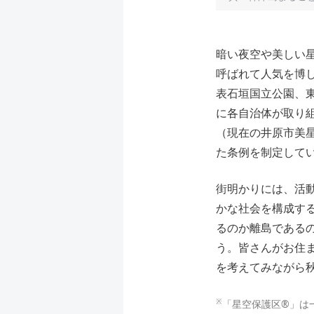
暗い夜空や美しい
呼ばれて人気を博
表石垣国立公園、
に各自治体が取り組
（現在の井原市美
た条例を制定して
街明かりには、活
かな社会を構成す
るのか離島である
う。皆さんがお住
を考えてみながら
※
「星空保護区®」は