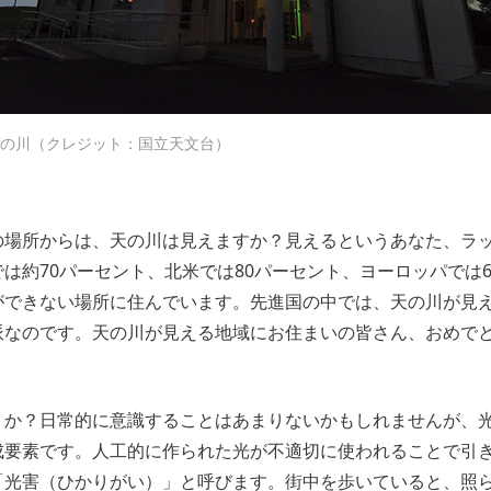
の川（クレジット：国立天文台）
の場所からは、天の川は見えますか？見えるというあなた、ラ
は約70パーセント、北米では80パーセント、ヨーロッパでは
ができない場所に住んでいます。先進国の中では、天の川が見
派なのです。天の川が見える地域にお住まいの皆さん、おめで
うか？日常的に意識することはあまりないかもしれませんが、
成要素です。人工的に作られた光が不適切に使われることで引
「光害（ひかりがい）」と呼びます。街中を歩いていると、照