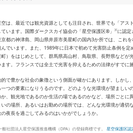
星空は、最近では観光資源としても注目され、世界でも「アス
※
しています。国際ダークスカイ協会の「星空保護区®」
に認定
東京都の神津島、岡山県井原市美星町の国内3か所では、これを
んでいます。また、1989年に日本で初めて光害防止条例を定
星町）をはじめとして、群馬県高山村、鳥取県、長野県などが
います。フランスでは全土で光害を抑えるための法律がすでに
動的で豊かな社会の象徴という側面が確かにあります。しかし
る一つの要素になりうるのです。どのような光環境が望ましい
のか、観光地であるのか生活の場であるのかなど、場所ごとに
まいの場所、あるいはお勤めの場所では、どんな光環境が適切
秋の夜長を過ごしてみるのはいかがでしょうか。
一般社団法人星空保護推進機構（DPA）の登録商標です。
星空保護区認