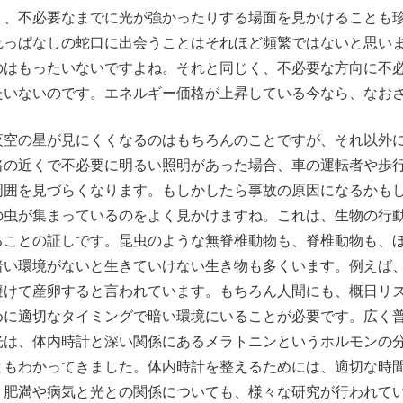
り、不必要なまでに光が強かったりする場面を見かけることも
れっぱなしの蛇口に出会うことはそれほど頻繁ではないと思い
のはもったいないですよね。それと同じく、不必要な方向に不
たいないのです。エネルギー価格が上昇している今なら、なお
夜空の星が見にくくなるのはもちろんのことですが、それ以外
路の近くで不必要に明るい照明があった場合、車の運転者や歩
周囲を見づらくなります。もしかしたら事故の原因になるかも
の虫が集まっているのをよく見かけますね。これは、生物の行
ることの証しです。昆虫のような無脊椎動物も、脊椎動物も、
暗い環境がないと生きていけない生き物も多くいます。例えば
避けて産卵すると言われています。もちろん人間にも、概日リ
めに適切なタイミングで暗い環境にいることが必要です。広く普
光は、体内時計と深い関係にあるメラトニンというホルモンの
ともわかってきました。体内時計を整えるためには、適切な時
。肥満や病気と光との関係についても、様々な研究が行われて