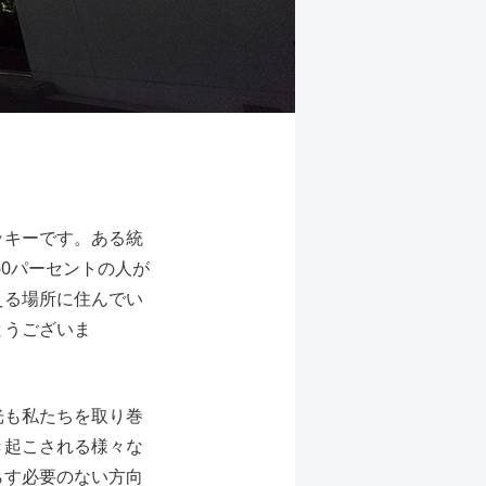
ッキーです。ある統
60パーセントの人が
える場所に住んでい
とうございま
光も私たちを取り巻
き起こされる様々な
らす必要のない方向