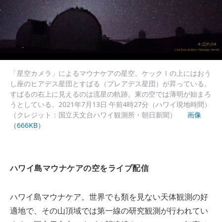
「星空カメラ」によるマウナケアの星空。ケックⅠの上にはおう
し座のヒアデス星団とすばる（プレアデス星団）が昇っている。
すばるの右上に見えるのは流星の軌跡。東の空では薄明が始まろ
うとしている。2021年7月13日 午前4時27分（ハワイ現地時間）
（クレジット：国立天文台ハワイ観測所・朝日新聞）
画像
（666KB）
ハワイ島マウナケアの空をライブ配信
ハワイ島マウナケア。世界でも類を見ない天体観測の好
適地で、その山頂域では第一線の研究観測が行われてい