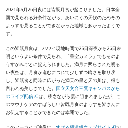
2021年5月26日夜には皆既月食が起こりました。日本全
国で見られる好条件ながら、あいにくの天候のためその
ようすを見ることができなかった地域も多かったようで
す。
この皆既月食は、ハワイ現地時間で25日深夜から26日未
明というよい条件で見られ、「星空カメラ」でもそのよ
うすがみごとに捉えられました。満月に照らされた明る
い夜空は、月食が進むにつれて少しずつ暗さを取り戻
し、皆既食と同時に広がった満天の星と天の川は、得も
言われぬ美しさでした。
国立天文台三鷹キャンパスから
のライブ配信
は、残念ながら雲に阻まれましたが、こ
のマウナケアのすばらしい皆既月食のようすを皆さんに
お伝えすることができたのは幸運でした。
このアーカイブ映像は、
すばる望遠鏡ウェブサイト
で