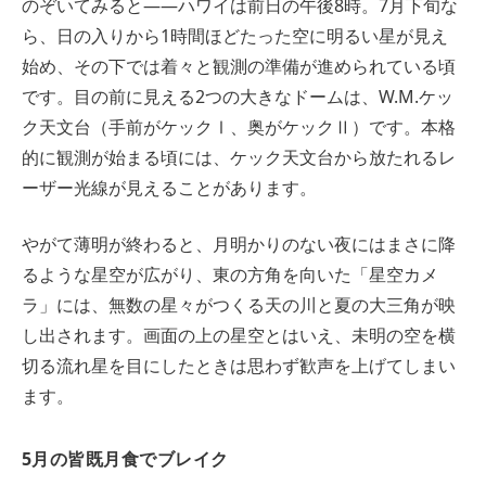
のぞいてみると――ハワイは前日の午後8時。7月下旬な
ら、日の入りから1時間ほどたった空に明るい星が見え
始め、その下では着々と観測の準備が進められている頃
です。目の前に見える2つの大きなドームは、W.M.ケッ
ク天文台（手前がケックⅠ、奥がケックⅡ）です。本格
的に観測が始まる頃には、ケック天文台から放たれるレ
ーザー光線が見えることがあります。
やがて薄明が終わると、月明かりのない夜にはまさに降
るような星空が広がり、東の方角を向いた「星空カメ
ラ」には、無数の星々がつくる天の川と夏の大三角が映
し出されます。画面の上の星空とはいえ、未明の空を横
切る流れ星を目にしたときは思わず歓声を上げてしまい
ます。
5月の皆既月食でブレイク