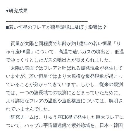
▼研究成果

____________________________

■若い恒星のフレアが惑星環境に及ぼす影響は？

　質量が太陽と同程度で年齢が約1億年の若い恒星「り
ゅう座EK星」について、高温で速いガスの噴出と、低温
でゆっくりとしたガスの噴出とが捉えられました。

　太陽の表面ではフレアと呼ばれる爆発現象が発生して
いますが、若い恒星ではより大規模な爆発現象が起こっ
ていることが分かってきています。しかし、従来の観測
では、一つの波長域での観測にとどまっていたために、
より詳細なフレアの温度や速度構造については、解明さ
れていませんでした。

　研究チームは、りゅう座EK星で発生した巨大フレアに
ついて、ハッブル宇宙望遠鏡で紫外線域を、日本・韓国