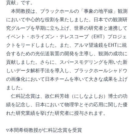
貢献」です。

　本間教授は、ブラックホールの「事象の地平線」観測
において中心的な役割を果たしました。日本での観測研
究グループを早期に立ち上げ、世界の研究者と連携して
イベント・ホライズン・テレスコープ（EHT）プロジェ
クトをリードしました。また、アルマ望遠鏡をEHTに統
合するための光伝送装置の開発を主導し、観測の成功に
貢献しました。さらに、スパースモデリングを用いた新
しいデータ解析手法を導入し、ブラックホールシャドウ
の画像化において日本チームを率いて大きな成果を上げ
ました。

　仁科記念賞は、故仁科芳雄（にしなよしお）博士の功
績を記念し、日本において物理学とその応用に関した優
れた研究業績を挙げた研究者に授与されます。

▽本間希樹教授が仁科記念賞を受賞
