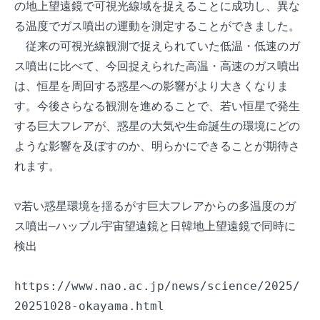
の地上望遠鏡で可視光線域を捉えることに成功し、異な
る温度でガス噴出の運動を測定することができました。

　従来の可視光線観測で捉えられていた低温・低速のガ
ス噴出に比べて、今回捉えられた高温・高速のガス噴出
は、恒星を周回する惑星への影響がより大きくなりま
す。今後さらなる観測を進めることで、若い恒星で発生
する巨大フレアが、惑星の大気や生命誕生の環境にどの
ような影響を及ぼすのか、明らかにできることが期待さ
れます。

▽若い惑星環境を揺るがす巨大フレアからの多温度のガ
ス噴出―ハッブル宇宙望遠鏡と日韓地上望遠鏡で同時に
検出

https://www.nao.ac.jp/news/science/2025/
20251028-okayama.html
