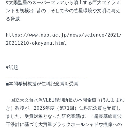
▽太陽型星のスーパーフレアから噴出する巨大フィラメ
ントを初検出―昔の、そして今の惑星環境や文明に与え
る脅威―

https://www.nao.ac.jp/news/science/2021/
20211210-okayama.html

▼話題

____________________________

■本間希樹教授が仁科記念賞を受賞

　国立天文台水沢VLBI観測所長の本間希樹（ほんままれ
き）教授が、2025年度（第71回）仁科記念賞を受賞し
ました。受賞対象となった研究業績は、「超長基線電波
干渉計に基づく大質量ブラックホールシャドウ撮像への