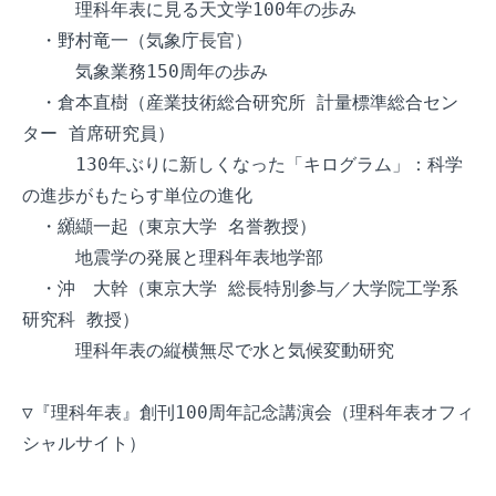
　　　理科年表に見る天文学100年の歩み

　・野村竜一（気象庁長官）

　　　気象業務150周年の歩み

　・倉本直樹（産業技術総合研究所 計量標準総合セン
ター 首席研究員）

　　　130年ぶりに新しくなった「キログラム」：科学 
の進歩がもたらす単位の進化

　・纐纈一起（東京大学 名誉教授）

　　　地震学の発展と理科年表地学部

　・沖　大幹（東京大学 総長特別参与／大学院工学系
研究科 教授）

　　　理科年表の縦横無尽で水と気候変動研究

▽『理科年表』創刊100周年記念講演会（理科年表オフィ
シャルサイト）
