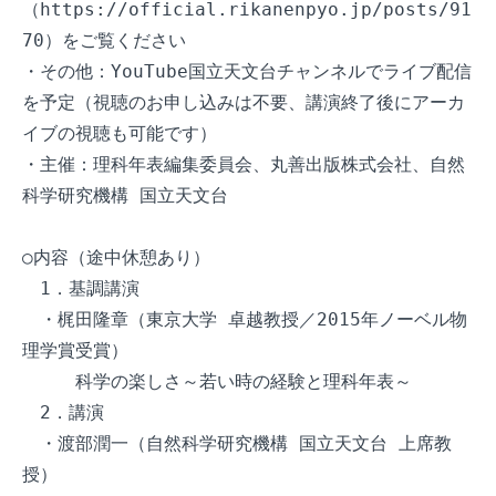
（https://official.rikanenpyo.jp/posts/91
70）をご覧ください

・その他：YouTube国立天文台チャンネルでライブ配信
を予定（視聴のお申し込みは不要、講演終了後にアーカ
イブの視聴も可能です）

・主催：理科年表編集委員会、丸善出版株式会社、自然
科学研究機構 国立天文台

○内容（途中休憩あり）

　1．基調講演

　・梶田隆章（東京大学 卓越教授／2015年ノーベル物
理学賞受賞）

　　　科学の楽しさ～若い時の経験と理科年表～

　2．講演

　・渡部潤一（自然科学研究機構 国立天文台 上席教
授）
