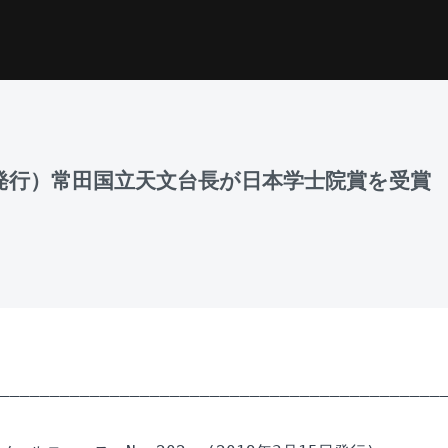
月15日発行）常田国立天文台長が日本学士院賞を受賞
_____________________________________________