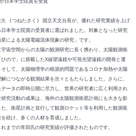
が日本学士院賞を受賞

久 (つねたさく) 国立天文台長が、優れた研究業績を上げ

日本学士院賞の受賞者に選ばれました。対象となった研究

星による太陽電磁流体現象の研究」です。

宇宙空間からの太陽の観測研究に長く携わり、太陽観測衛

ひので」に搭載したX線望遠鏡や可視光望遠鏡の開発と運

そして、太陽物理学の根源的問題であるコロナ加熱や太陽

解につながる観測結果を次々ともたらしました。さらに、

データの即時公開に尽力し、世界の研究者に広く利用され

研究活動の成果は、海外の太陽観測衛星計画にも大きな影

た、衛星計画と並行して観測ロケット等を利用した観測装

を続け、多くの人材を育成しました。

れまでの常田氏の研究実績が評価されたものです。
