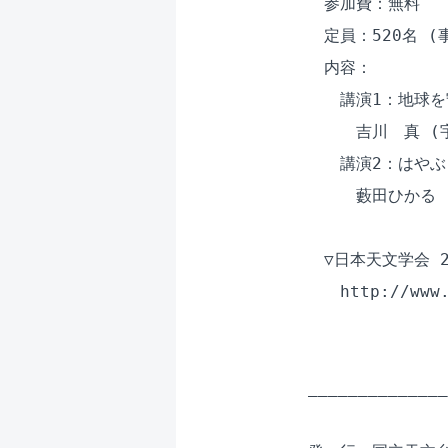
　参加費：無料

　定員：520名 (
　内容：

　　講演1：地球を
　　　吉川　真 (
　　講演2：はやぶ
　　　藪田ひかる 
　▽日本天文学会 
　　http://www.
______________