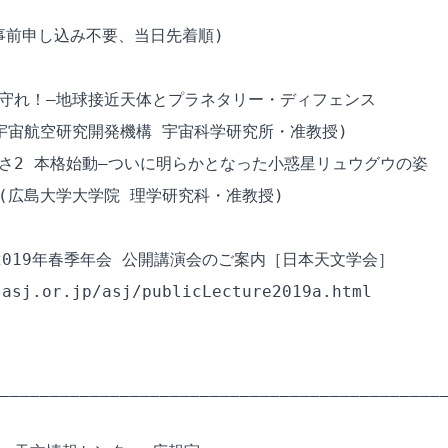
事前申し込み不要、当日先着順)

守れ！―地球接近天体とプラネタリー・ディフェンス

宇宙航空研究開発機構 宇宙科学研究所・准教授)

さ2 本格始動―ついに明らかとなった小惑星リュウグウの姿

(広島大学大学院 理学研究科・准教授)

2019年春季年会 公開講演会のご案内［日本天文学会］

asj.or.jp/asj/publicLecture2019a.html

_____________________________________________