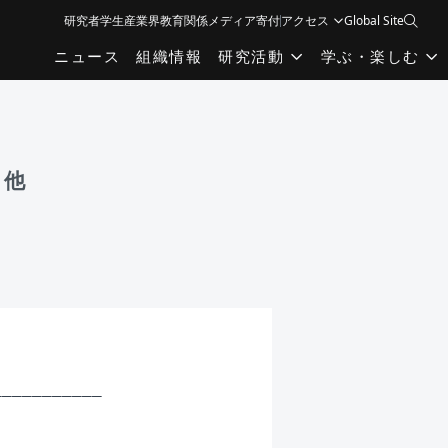
研究者
学生
産業界
教育関係
メディア
寄付
アクセス
Global Site
ニュース
組織情報
研究活動
学ぶ・楽しむ
 他
__________
