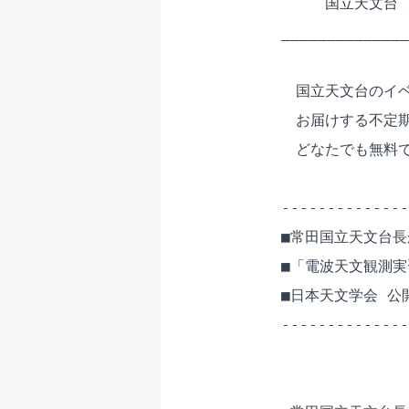
　　　国立天文台 メ
______________
　国立天文台のイベ
　お届けする不定期
　どなたでも無料で
--------------
■常田国立天文台長
■「電波天文観測実
■日本天文学会 公
--------------