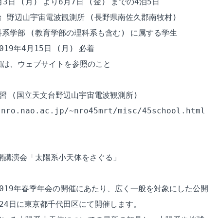
3日 (月) より6月7日 (金) までの4泊5日

 野辺山宇宙電波観測所 (長野県南佐久郡南牧村)

系学部 (教育学部の理科系も含む) に属する学生

19年4月15日 (月) 必着

は、ウェブサイトを参照のこと

習 (国立天文台野辺山宇宙電波観測所)

nro.nao.ac.jp/~nro45mrt/misc/45school.html

開講演会「太陽系小天体をさぐる」

019年春季年会の開催にあたり、広く一般を対象にした公開

24日に東京都千代田区にて開催します。
