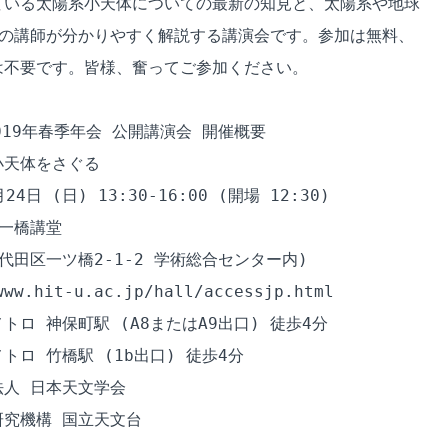
いる太陽系小天体についての最新の知見と、太陽系や地球

の講師が分かりやすく解説する講演会です。参加は無料、

不要です。皆様、奮ってご参加ください。

19年春季年会 公開講演会 開催概要

天体をさぐる

4日 (日) 13:30-16:00 (開場 12:30)

一橋講堂

田区一ツ橋2-1-2 学術総合センター内)

w.hit-u.ac.jp/hall/accessjp.html

ロ 神保町駅 (A8またはA9出口) 徒歩4分

ロ 竹橋駅 (1b出口) 徒歩4分

人 日本天文学会

究機構 国立天文台
