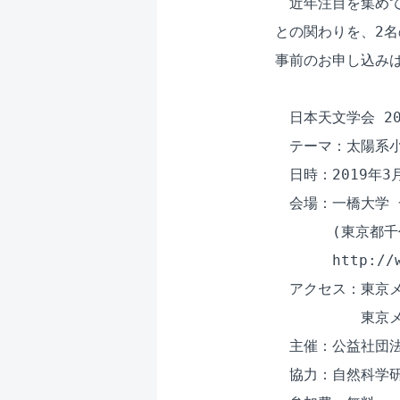
　近年注目を集めて
との関わりを、2名
事前のお申し込みは
　日本天文学会 20
　テーマ：太陽系小
　日時：2019年3月2
　会場：一橋大学 
　　　　(東京都千代
　　　　http://ww
　アクセス：東京メト
　　　　　　東京メト
　主催：公益社団法
　協力：自然科学研