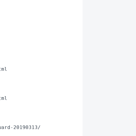


ml

ml

ard-20190313/
