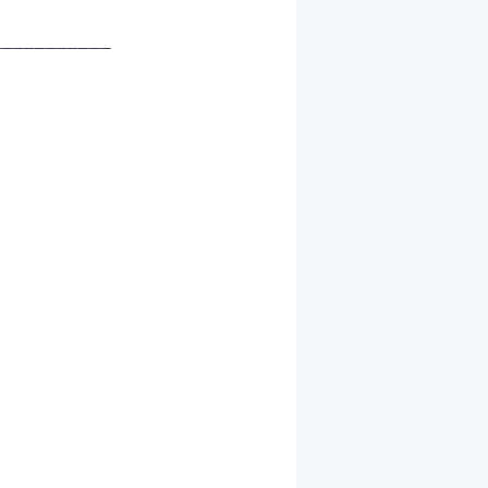
__________




