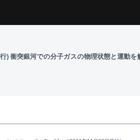
月22日発行) 衝突銀河での分子ガスの物理状態と運動
_____________________________________________