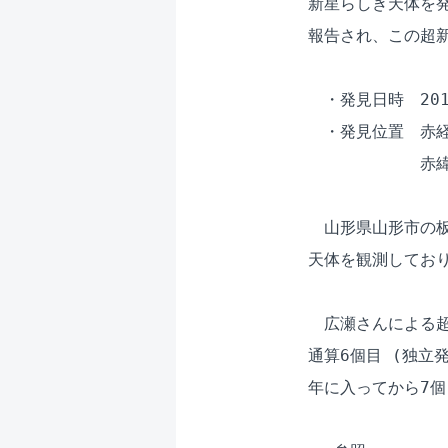
新星らしき天体を発
報告され、この超新
　・発見日時　2011
　・発見位置　赤経　
　　　　　　　赤緯　-
　山形県山形市の板
天体を観測しており
　広瀬さんによる超新
通算6個目 (独立
年に入ってから7個