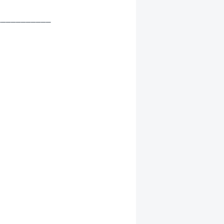
__________




