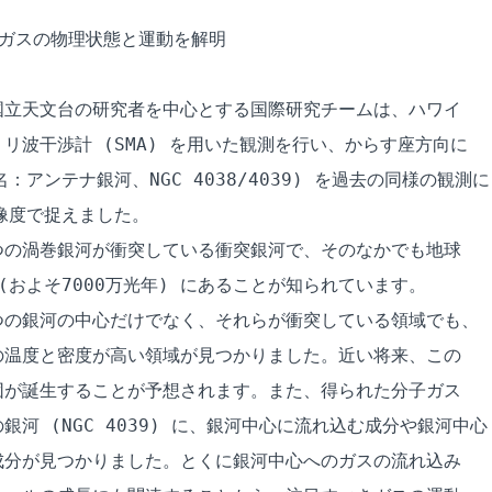
ガスの物理状態と運動を解明

立天文台の研究者を中心とする国際研究チームは、ハワイ

リ波干渉計 (SMA) を用いた観測を行い、からす座方向に

：アンテナ銀河、NGC 4038/4039) を過去の同様の観測に

像度で捉えました。

の渦巻銀河が衝突している衝突銀河で、そのなかでも地球

(およそ7000万光年) にあることが知られています。

つの銀河の中心だけでなく、それらが衝突している領域でも、

温度と密度が高い領域が見つかりました。近い将来、この

が誕生することが予想されます。また、得られた分子ガス

河 (NGC 4039) に、銀河中心に流れ込む成分や銀河中心

分が見つかりました。とくに銀河中心へのガスの流れ込み
