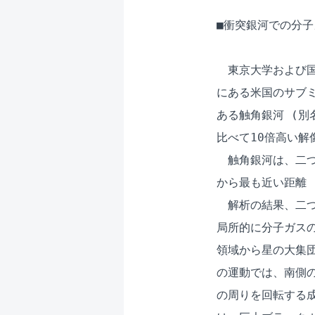
■衝突銀河での分子
　東京大学および国
にある米国のサブミ
ある触角銀河 (別名
比べて10倍高い解
　触角銀河は、二つ
から最も近い距離 
　解析の結果、二
局所的に分子ガスの
領域から星の大集団
の運動では、南側の銀
の周りを回転する成