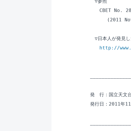
　▽参照

　　CBET No. 28
　　　 (2011 Nov
　▽日本人が発見し
http://www
______________
発　行：国立天文台
発行日：2011年11
______________