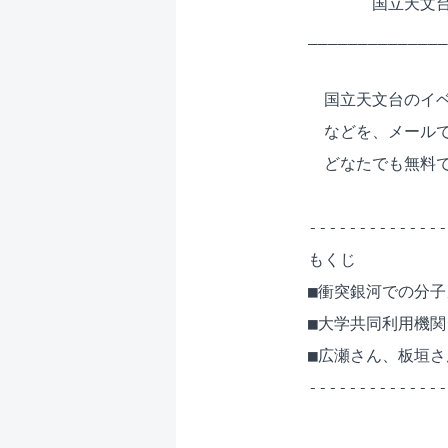
　　　　国立天文台 
______________
　国立天文台のイベ
　などを、メールで
　どなたでも無料で
--------------
もくじ

■衝突銀河での分子
■大学共同利用機関シ
■広瀬さん、板垣さ
--------------