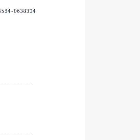
584-0638304

__________

__________
