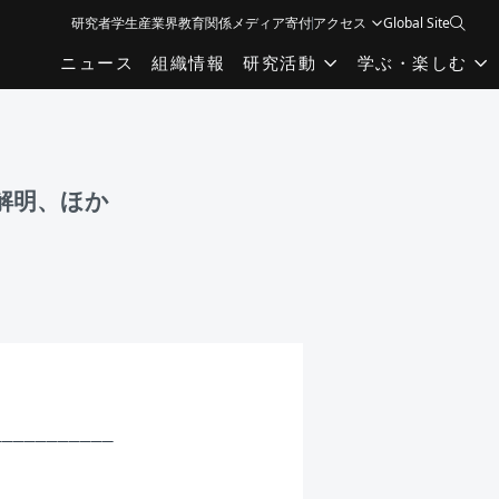
研究者
学生
産業界
教育関係
メディア
寄付
アクセス
Global Site
ニュース
組織情報
研究活動
学ぶ・楽しむ
を解明、ほか
__________
