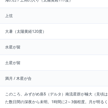
海の日 / 土用の入り（太陽黄経117度）
上弦
大暑（太陽黄経120度）
水星が留
土星が留
満月 / 木星が合
このころ、みずがめ座δ（デルタ）南流星群が極大（見頃
た数日間の深夜から未明。1時間に2～3個程度。月が明る