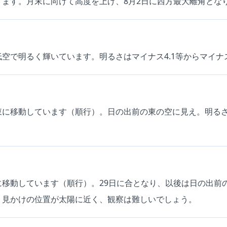
ります。月末に向けて高度を上げ、8月2日に西方最大離角とな
空で明るく輝いています。明るさはマイナス4.1等からマイナス
に移動しています（順行）。日の出前の東の空に見え。明るさは1
に移動しています（順行）。29日に合となり、以後は日の出前
。見かけの位置が太陽に近く、観察は難しいでしょう。