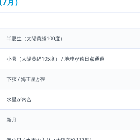
7月）
半夏生（太陽黄経100度）
小暑（太陽黄経105度） / 地球が遠日点通過
下弦 / 海王星が留
水星が内合
新月