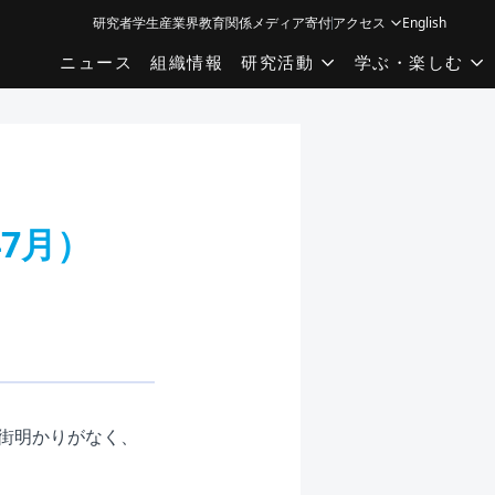
研究者
学生
産業界
教育関係
メディア
寄付
アクセス
English
ニュース
組織情報
研究活動
学ぶ・楽しむ
7月）
街明かりがなく、