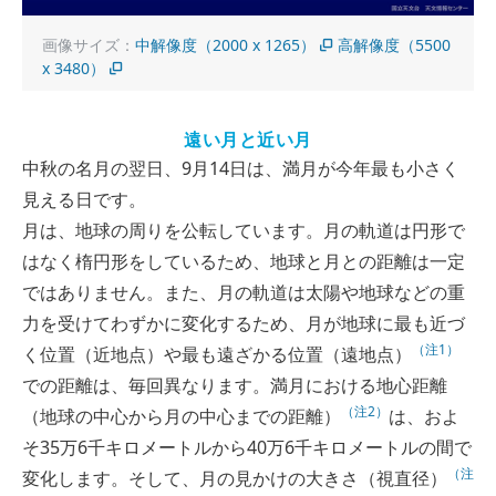
画像サイズ：
中解像度（2000 x 1265）
高解像度（5500
x 3480）
遠い月と近い月
中秋の名月の翌日、9月14日は、満月が今年最も小さく
見える日です。
月は、地球の周りを公転しています。月の軌道は円形で
はなく楕円形をしているため、地球と月との距離は一定
ではありません。また、月の軌道は太陽や地球などの重
力を受けてわずかに変化するため、月が地球に最も近づ
（注1）
く位置（近地点）や最も遠ざかる位置（遠地点）
での距離は、毎回異なります。満月における地心距離
（注2）
（地球の中心から月の中心までの距離）
は、およ
そ35万6千キロメートルから40万6千キロメートルの間で
（注
変化します。そして、月の見かけの大きさ（視直径）