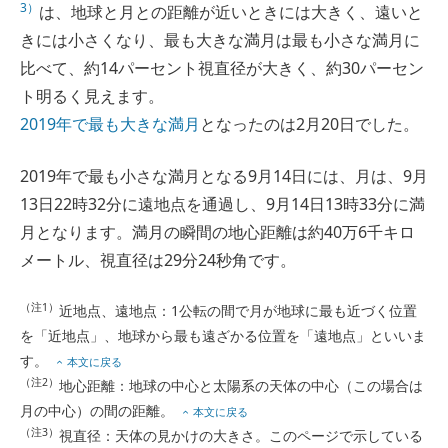
3）
は、地球と月との距離が近いときには大きく、遠いと
きには小さくなり、最も大きな満月は最も小さな満月に
比べて、約14パーセント視直径が大きく、約30パーセン
ト明るく見えます。
2019年で最も大きな満月
となったのは2月20日でした。
2019年で最も小さな満月となる9月14日には、月は、9月
13日22時32分に遠地点を通過し、9月14日13時33分に満
月となります。満月の瞬間の地心距離は約40万6千キロ
メートル、視直径は29分24秒角です。
（注1）
近地点、遠地点：1公転の間で月が地球に最も近づく位置
を「近地点」、地球から最も遠ざかる位置を「遠地点」といいま
す。
本文に戻る
（注2）
地心距離：地球の中心と太陽系の天体の中心（この場合は
月の中心）の間の距離。
本文に戻る
（注3）
視直径：天体の見かけの大きさ。このページで示している