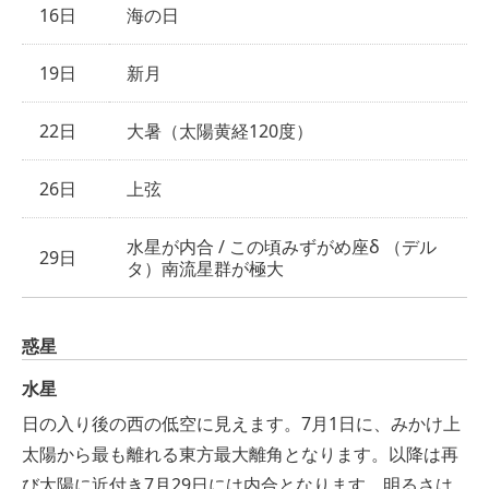
16日
海の日
19日
新月
22日
大暑（太陽黄経120度）
26日
上弦
水星が内合 / この頃みずがめ座δ （デル
29日
タ）南流星群が極大
惑星
水星
日の入り後の西の低空に見えます。7月1日に、みかけ上
太陽から最も離れる東方最大離角となります。以降は再
び太陽に近付き7月29日には内合となります。明るさは