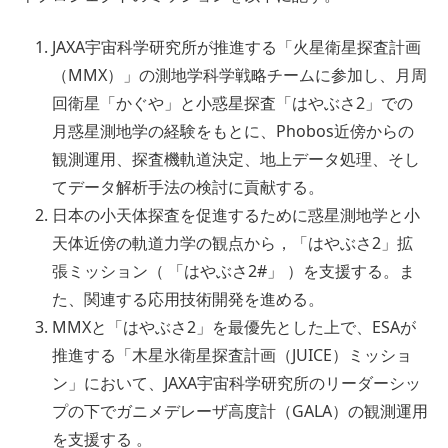
JAXA宇宙科学研究所が推進する「火星衛星探査計画
（MMX）」の測地学科学戦略チームに参加し、月周
回衛星「かぐや」と小惑星探査「はやぶさ2」での
月惑星測地学の経験をもとに、Phobos近傍からの
観測運用、探査機軌道決定、地上データ処理、そし
てデータ解析手法の検討に貢献する。
日本の小天体探査を促進するために惑星測地学と小
天体近傍の軌道力学の観点から，「はやぶさ2」拡
張ミッション（ 「はやぶさ2#」 ）を支援する。ま
た、関連する応用技術開発を進める。
MMXと「はやぶさ2」を最優先とした上で、ESAが
推進する「木星氷衛星探査計画（JUICE）ミッショ
ン」において、JAXA宇宙科学研究所のリーダーシッ
プの下でガニメデレーザ高度計（GALA）の観測運用
を支援する 。