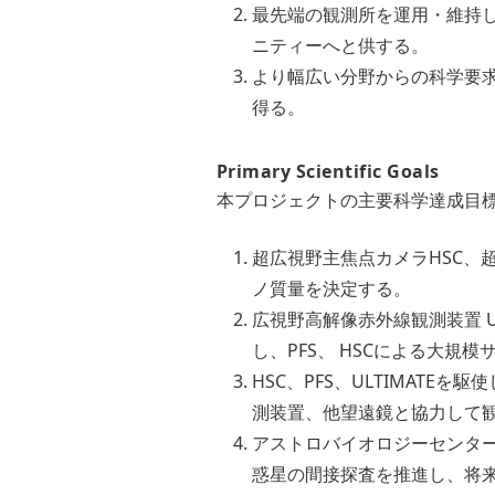
最先端の観測所を運用・維持
ニティーへと供する。
より幅広い分野からの科学要
得る。
Primary Scientific Goals
本プロジェクトの主要科学達成目
超広視野主焦点カメラHSC、
ノ質量を決定する。
広視野高解像赤外線観測装置 
し、PFS、 HSCによる大
HSC、PFS、ULTIMAT
測装置、他望遠鏡と協力して
アストロバイオロジーセンター
惑星の間接探査を推進し、将来