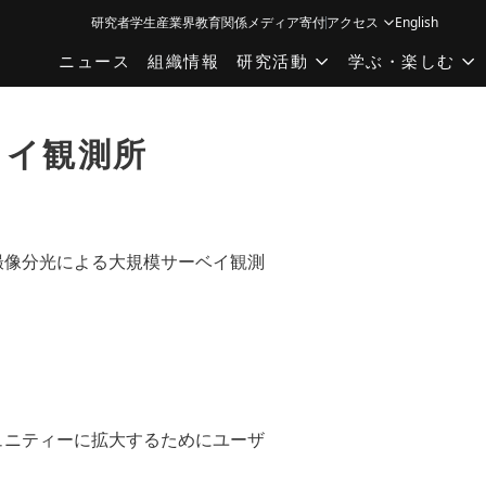
研究者
学生
産業界
教育関係
メディア
寄付
アクセス
English
ニュース
組織情報
研究活動
学ぶ・楽しむ
—ハワイ観測所
撮像分光による大規模サーベイ観測
ュニティーに拡大するためにユーザ