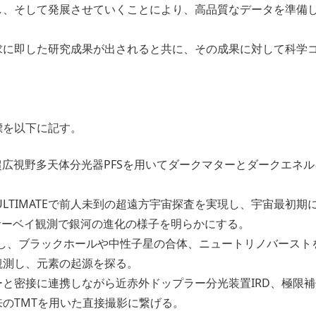
し、そして発展させていくことにより、高品質なデータを準備
求に即した研究成果が出されると共に、その成果に対して科学
標を以下に記す。
超広視野多天体分光器PFSを用いてダークマターとダークエネ
ULTIMATEで前人未到の超遠方宇宙探査を実現し、宇宙最初
規模サーベイ観測で銀河の進化の様子を明らかにする。
Eを駆使し、ブラックホールや中性子星の合体、ニュートリノバー
観測し、元素の起源を探る。
と密接に連携しながら近赤外ドップラー分光装置IRD、極限補償
のTMTを用いた直接撮影に繋げる。