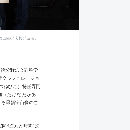
武田隆顕広報普及員、
）
技術分野の文部科学
天文シミュレーショ
 つねひこ）特任専門
顕（たけだ たかあ
よる最新宇宙像の普
空間3次元と時間1次