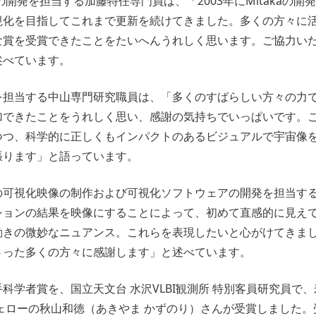
」の開発を担当する加藤特任専門員は、「2003年にMitakaの
視化を目指してこれまで更新を続けてきました。多くの方々に
な賞を受賞できたことをたいへんうれしく思います。ご協力い
述べています。
を担当する中山専門研究職員は、「多くのすばらしい方々の力
加できたことをうれしく思い、感謝の気持ちでいっぱいです。
つつ、科学的に正しくもインパクトのあるビジュアルで宇宙像
張ります」と語っています。
の可視化映像の制作および可視化ソフトウェアの開発を担当す
ションの結果を映像にすることによって、初めて直感的に見え
動きの微妙なニュアンス。これらを表現したいと心がけてきま
さった多くの方々に感謝します」と述べています。
科学者賞を、国立天文台 水沢VLBI観測所 特別客員研究員で
ェローの秋山和徳（あきやま かずのり）さんが受賞しました