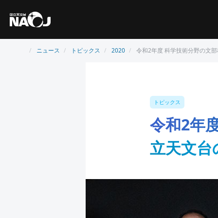
ニュース
トピックス
2020
令和2年度 科学技術分野の文
トピックス
令和2年
立天文台