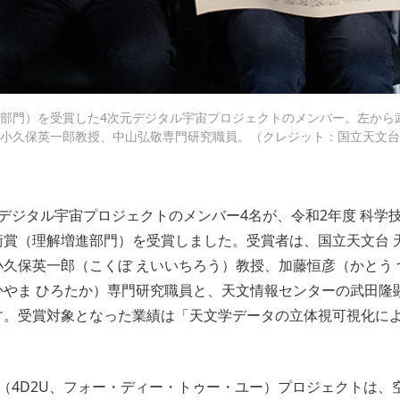
部門）を受賞した4次元デジタル宇宙プロジェクトのメンバー。左から
小久保英一郎教授、中山弘敬専門研究職員。（クレジット：国立天文台
デジタル宇宙プロジェクトのメンバー4名が、令和2年度 科学
術賞（理解増進部門）を受賞しました。受賞者は、国立天文台 
久保英一郎（こくぼ えいいちろう）教授、加藤恒彦（かとう
やま ひろたか）専門研究職員と、天文情報センターの武田隆
す。受賞対象となった業績は「天文学データの立体視可視化に
（4D2U、フォー・ディー・トゥー・ユー）プロジェクトは、