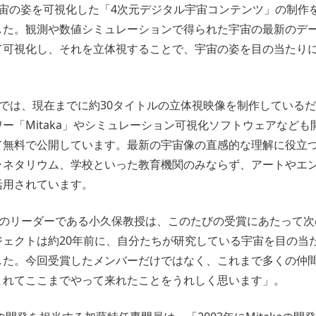
宙の姿を可視化した「4次元デジタル宇宙コンテンツ」の制作を
した。観測や数値シミュレーションで得られた宇宙の最新のデ
て可視化し、それを立体視することで、宇宙の姿を目の当たり
トでは、現在までに約30タイトルの立体視映像を制作している
ー「Mitaka」やシミュレーション可視化ソフトウェアなど
て無料で公開しています。最新の宇宙像の直感的な理解に役立
ラネタリウム、学校といった教育機関のみならず、アートやエ
活用されています。
トのリーダーである小久保教授は、このたびの受賞にあたって
ジェクトは約20年前に、自分たちが研究している宇宙を目の当
した。今回受賞したメンバーだけではなく、これまで多くの仲
まれてここまでやって来れたことをうれしく思います」。