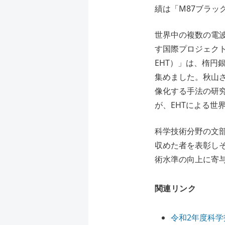
績は「M87ブラ
世界中の複数の電
す国際プロジェクト「イ
EHT）」は、楕円
集めました。秋山
像化する手法の研
が、EHTによる世
科学技術分野の文
収めた者を表彰し
術水準の向上に寄
関連リンク
令和2年度科