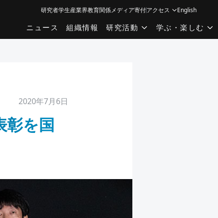
研究者
学生
産業界
教育関係
メディア
寄付
アクセス
English
ニュース
組織情報
研究活動
学ぶ・楽しむ
2020年7月6日
表彰を国