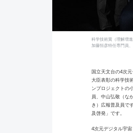
科学技術賞（理解増進
加藤恒彦特任専門員、
国立天文台の4次元
大臣表彰の科学技
ンプロジェクトの小
員、中山弘敬（なか
き）広報普及員で
及啓発」です。
4次元デジタル宇宙