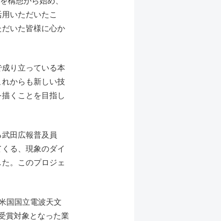
開発を構想から始め、
活用いただいたこ
ただいた皆様に心か
で成り立っている本
これからも新しい技
を描くことを目指し
る武田広報普及員
てくる、現象のダイ
した。このプロジェ
、米国国立電波天文
。受賞対象となった業