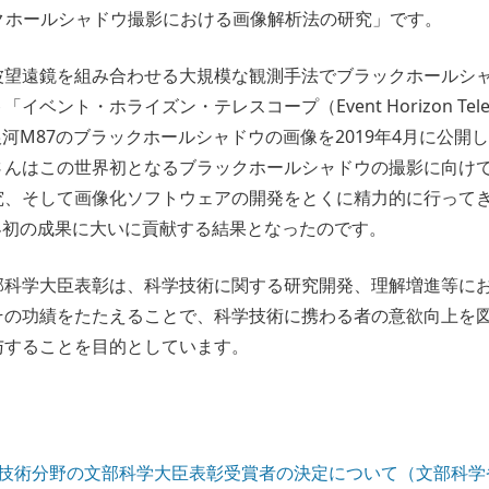
ックホールシャドウ撮影における画像解析法の研究」です。
波望遠鏡を組み合わせる大規模な観測手法でブラックホールシ
ベント・ホライズン・テレスコープ（Event Horizon Tele
銀河M87のブラックホールシャドウの画像を2019年4月に公開
さんはこの世界初となるブラックホールシャドウの撮影に向け
究、そして画像化ソフトウェアの開発をとくに精力的に行って
界初の成果に大いに貢献する結果となったのです。
部科学大臣表彰は、科学技術に関する研究開発、理解増進等に
その功績をたたえることで、科学技術に携わる者の意欲向上を
与することを目的としています。
学技術分野の文部科学大臣表彰受賞者の決定について（文部科学