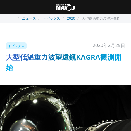
ニュース
トピックス
2020
大型低温重力波望遠鏡KAGRA
2020年2月25日
トピックス
大型低温重力波望遠鏡KAGRA観測開
始