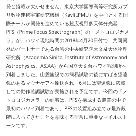
発と搭載が欠かせません。東京大学国際高等研究所カブ
リ数物連携宇宙研究機構（Kavli IPMU）を中心とする国
際チームが開発を進めている超広視野多天体分光器
PFS（Prime Focus Spectrograph）の「メトロロジカメ
ラ」が、ハワイ現地時間の2018年4月20日付で、共同開
発のパートナーである台湾の中央研究院天文及天体物理
研究所（Academia Sinica, Institute of Astronomy and
Astrophysics、ASIAA）から国立天文台ハワイ観測所へ
到着しました。山麓施設での簡易試験の後にすばる望遠
鏡のあるマウナケアへ輸送され、6月には望遠鏡に搭載
しての動作確認試験が実施される予定です。今回の「メ
トロロジカメラ」の到着は、PFSを構成する装置の中で
最初のハワイ到着であり、PFSの装置組み立てが最終段
階に入ってきたことを意味する非常に重要なマイルスト
ーンです。