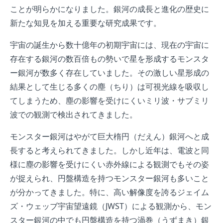
ことが明らかになりました。銀河の成長と進化の歴史に
新たな知見を加える重要な研究成果です。
宇宙の誕生から数十億年の初期宇宙には、現在の宇宙に
存在する銀河の数百倍もの勢いで星を形成するモンスタ
ー銀河が数多く存在していました。その激しい星形成の
結果として生じる多くの塵（ちり）は可視光線を吸収し
てしまうため、塵の影響を受けにくいミリ波・サブミリ
波での観測で検出されてきました。
モンスター銀河はやがて巨大楕円（だえん）銀河へと成
長すると考えられてきました。しかし近年は、電波と同
様に塵の影響を受けにくい赤外線による観測でもその姿
が捉えられ、円盤構造を持つモンスター銀河も多いこと
が分かってきました。特に、高い解像度を誇るジェイム
ズ・ウェッブ宇宙望遠鏡（JWST）による観測から、モン
スター銀河の中でも円盤構造を持つ渦巻（うずまき）銀