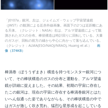
「J0107a」銀河。左は、ジェイムズ・ウェッブ宇宙望遠鏡
（JWST）の観測による近赤外線画像。画面下の2つは近距離にあ
る天体。（クレジット：NASA）右は、アルマ望遠鏡によって観
測されたガスの分布。棒状構造は時計回りに回転している。大量
のガスが、回転の前方の縁から中心に向かって落ち込んでいる。
（クレジット：ALMA(ESO/NAOJ/NRAO), Huang et al.）
画
像（374KB）
棒渦巻（ぼううずまき）構造を持つモンスター銀河につ
いて、その棒状構造のガスの分布と運動を、アルマ望遠
鏡が詳細に捉えました。その結果、初期の宇宙に存在し
たこの銀河は、現在の宇宙に存在する棒渦巻銀河とはた
いへん似通った姿でありながらも、その棒状構造の中で
はガスが激しく吹き荒れ、猛烈な星形成を起こしている