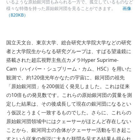
いるような原始銀河団もみられる一方で、孤立しているものなど
様々な特徴を持った原始銀河団を見ることができます。
画像
（820KB）
国立天文台、東京大学、総合研究大学院大学などの研究
者と大学院生からなる研究グループは、すばる望遠鏡に
搭載された超広視野主焦点カメラHyper Suprime-
Cam（ハイパー・シュプリーム・カム、HSC）を用いた
観測で、約120億光年かなたの宇宙に、銀河団の祖先
「原始銀河団」を200個近く発見しました。これは従来
の10倍もの発見数です。これらの原始銀河団の質量を測
定した結果は、その後成長して現在の銀河団になるとい
う仮説とうまく一致するものでした。さらに、これらの
原始銀河団領域中にはクェーサーがほとんど存在しない
ことから、銀河同士の合体がクェーサー活動を引き起こ
すという従来の仮説に大きな疑問を呈する結果も得られ