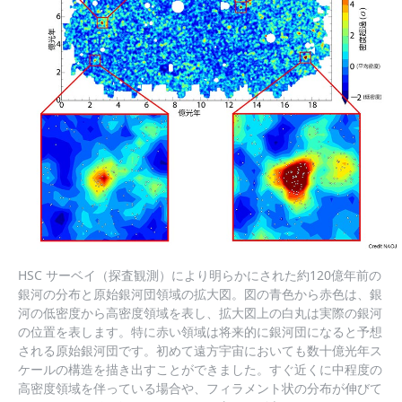
HSC サーベイ（探査観測）により明らかにされた約120億年前の
銀河の分布と原始銀河団領域の拡大図。図の青色から赤色は、銀
河の低密度から高密度領域を表し、拡大図上の白丸は実際の銀河
の位置を表します。特に赤い領域は将来的に銀河団になると予想
される原始銀河団です。初めて遠方宇宙においても数十億光年ス
ケールの構造を描き出すことができました。すぐ近くに中程度の
高密度領域を伴っている場合や、フィラメント状の分布が伸びて