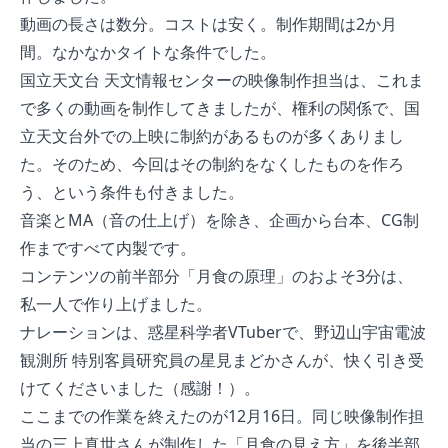
動画の長さは数分。コストは安く。制作期間は2か月
間。なかなかタイトな条件でした。
国立天文台 天文情報センターの映像制作担当は、これま
で多くの動画を制作してきましたが、権利の関係で、国
立天文台外での上映に制約があるものが多くありまし
た。そのため、今回はその制約をなくしたものを作ろ
う、という条件も付きました。
音楽とMA（音の仕上げ）を除き、企画から台本、CG制
作まですべて内製です。
コンテンツの前半部分「月食の原理」のおよそ3分は、
私一人で作り上げました。
ナレーションは、惑星科学者VTuberで、野辺山宇宙電波
観測所 特別客員研究員の星見まどかさんが、快く引き受
けてくださいました（感謝！）。
ここまでの作業を終えたのが12月16日。同じ映像制作担
当の三上真世さんが制作した「月食の見え方」を後半部