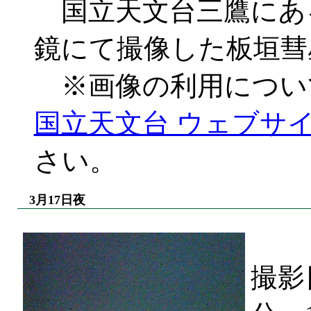
国立天文台三鷹にある
鏡にて撮像した板垣彗
※画像の利用につい
国立天文台 ウェブサイ
さい。
3月17日夜
撮影日