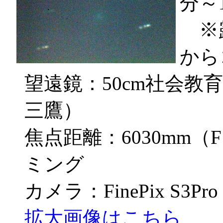
分～
※露
から
望遠鏡：50cm社会教
三鷹）
焦点距離：6030mm
ミング
カメラ：FinePix S3Pro
拡大画像はこちら