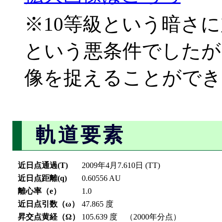
※10等級という暗さ
という悪条件でしたが
像を捉えることができ
軌道要素
近日点通過(T)
2009年4月7.610日 (TT)
近日点距離(q)
0.60556 AU
離心率（e）
1.0
近日点引数（ω）
47.865 度
昇交点黄経（Ω）
105.639 度 （2000年分点）