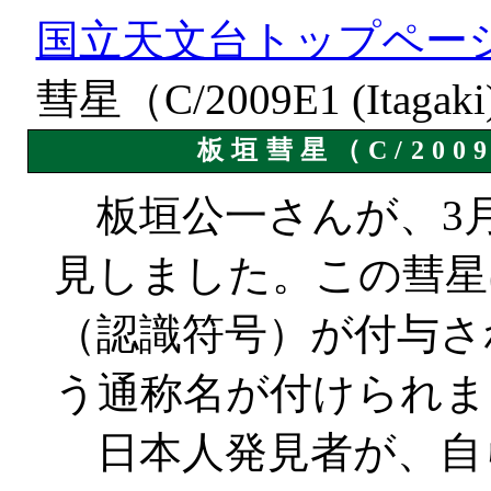
国立天文台トップペー
彗星（C/2009E1 (Itaga
板垣彗星（C/2009E
板垣公一さんが、3月1
見しました。この彗星は
（認識符号）が付与され、
う通称名が付けられま
日本人発見者が、自