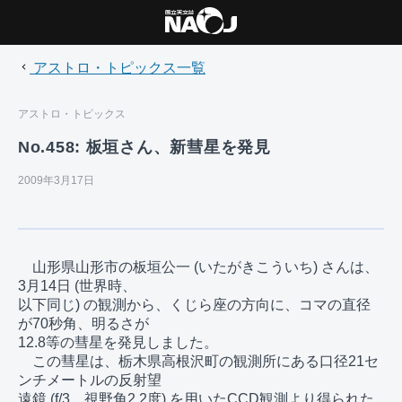
アストロ・トピックス一覧
アストロ・トピックス
No.458: 板垣さん、新彗星を発見
2009年3月17日
　山形県山形市の板垣公一 (いたがきこういち) さんは、
3月14日 (世界時、

以下同じ) の観測から、くじら座の方向に、コマの直径
が70秒角、明るさが

12.8等の彗星を発見しました。

　この彗星は、栃木県高根沢町の観測所にある口径21セ
ンチメートルの反射望

遠鏡 (f/3、視野角2.2度) を用いたCCD観測より得られた