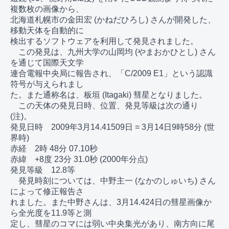
複数枚の画像から、

北海道札幌市の金田宏 (かねだひろし) さんが開発した、
移動天体を自動的に

検出するソフトウェアを利用して発見されました。

　この発見は、九州大学の山岡均 (やまおかひとし) さん
を通じて国際天文学

連合電報中央局に報告され、「C/2009 E1」という認識
符号が与えられまし

た。また通称名は、板垣 (Itagaki) 彗星となりました。

　この天体の発見日時、位置、発見等級は次の通り 
(注)。

発見日時　2009年3月14.41509日 = 3月14日9時58分 (世
界時)

赤経　2時 48分 07.10秒

赤緯　+8度 23分 31.0秒 (2000年分点)

発見等級　12.8等

　発見時刻については、中野主一 (なかのしゅいち) さん
によって修正報告さ

れました。また中野さんは、3月14.424日の彗星画像か
ら全光度を11.9等と測 

定し、彗星のコマには弱い中央集光があり、南方向に尾