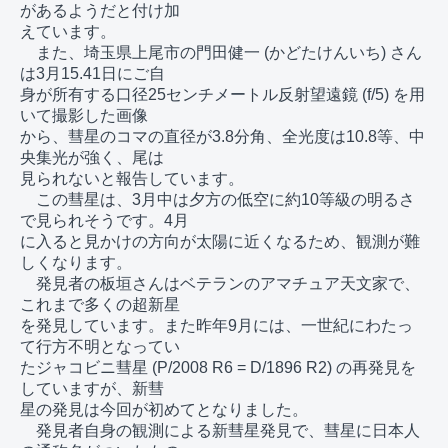
があるようだと付け加

えています。

　また、埼玉県上尾市の門田健一 (かどたけんいち) さん
は3月15.41日にご自

身が所有する口径25センチメートル反射望遠鏡 (f/5) を用
いて撮影した画像

から、彗星のコマの直径が3.8分角、全光度は10.8等、中
央集光が強く、尾は

見られないと報告しています。

　この彗星は、3月中は夕方の低空に約10等級の明るさ
で見られそうです。4月

に入ると見かけの方向が太陽に近くなるため、観測が難
しくなります。

　発見者の板垣さんはベテランのアマチュア天文家で、
これまで多くの超新星

を発見しています。また昨年9月には、一世紀にわたっ
て行方不明となってい

たジャコビニ彗星 (P/2008 R6 = D/1896 R2) の再発見を
していますが、新彗

星の発見は今回が初めてとなりました。

　発見者自身の観測による新彗星発見で、彗星に日本人