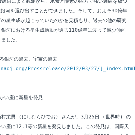
酸素輝線による観測から、水素と酸素の両方で強い輝線を放つ

成銀河を選び出すことができました。そして、およそ90億年

の星生成が起こっていたのかを見積もり、過去の他の研究

銀河における星生成活動が過去110億年に渡って減少傾向

ました。

る銀河の過去、宇宙の過去

.naoj.org/Pressrelease/2012/03/27/j_index.htm
かい座に新星を発見

栄男 (にしむらひでお) さんが、3月25日 (世界時) の

い座に12.1等の新星を発見しました。この発見は、国際天
