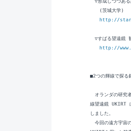
　▽形成しつつある
　　(茨城大学)

http://sta
　▽すばる望遠鏡 観
http://www
■2つの輝線で探る
　オランダの研究者
線望遠鏡 UKIR
しました。

　今回の遠方宇宙