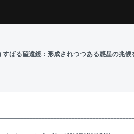
3日発行) すばる望遠鏡：形成されつつある惑星の兆
_____________________________________________