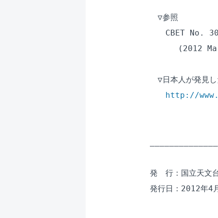
　▽参照

　　CBET No. 30
　　　 (2012 Mar
　▽日本人が発見し
http://www
______________
発　行：国立天文台
発行日：2012年4月