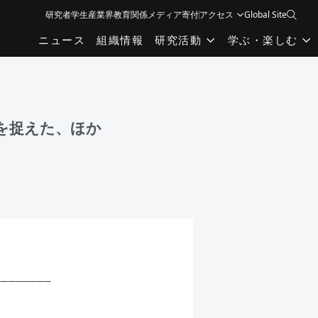
研究者
学生
産業界
教育関係
メディア
寄付
アクセス
Global Site
ニュース
組織情報
研究活動
学ぶ・楽しむ
候を捉えた、ほか
_______
