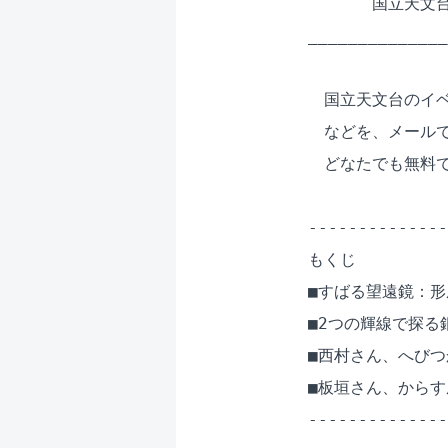
　　　　国立天文台 
______________
　国立天文台のイベ
　などを、メールで
　どなたでも無料で
--------------
もくじ

■すばる望遠鏡：形
■2つの輝線で探る
■西村さん、へびつ
■板垣さん、からす
--------------