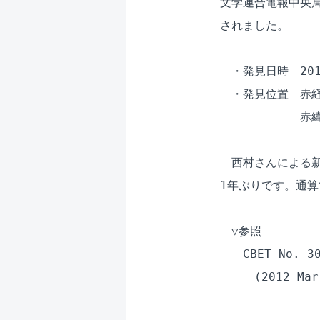
文学連合電報中央局
されました。

　・発見日時　2012
　・発見位置　赤経　
　　　　　　　赤緯　-
　西村さんによる新
1年ぶりです。通算
　▽参照

　　CBET No. 30
　　　(2012 Mar 