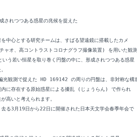
成されつつある惑星の兆候を捉えた

を中心とする研究チームは、すばる望遠鏡に搭載したカメ

(ハイチャオ、高コントラストコロナグラフ撮像装置) を用いた観測
42 という若い恒星を取り巻く円盤の中に、形成されつつある惑星

。

る偏光観測で捉えた HD 169142 の周りの円盤は、非対称な構造
内に存在する原始惑星による擾乱 (じょうらん) で作られ

が高いと考えられます。

去る3月19日から22日に開催された日本天文学会春季年会で
