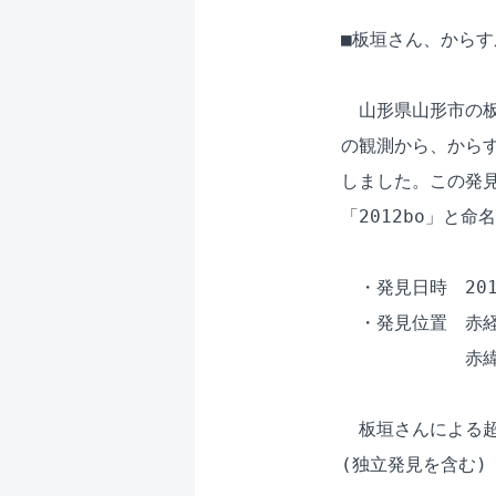
■板垣さん、からす
　山形県山形市の板垣
の観測から、からす座
しました。この発見
「2012bo」と命
　・発見日時　2012
　・発見位置　赤経　1
　　　　　　　赤緯　-
　板垣さんによる超
(独立発見を含む)