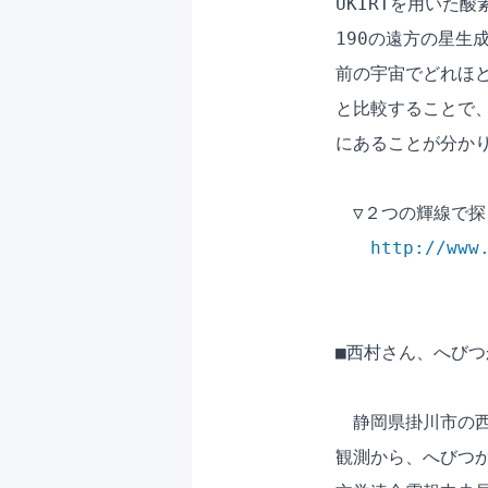
UKIRTを用いた
190の遠方の星生
前の宇宙でどれほど
と比較することで、
にあることが分かり
　▽２つの輝線で探
http://www
■西村さん、へびつ
　静岡県掛川市の西村
観測から、へびつか