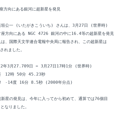
座方向にある銀河に超新星を発見

公一 (いたがきこういち) さんは、3月27日 (世界時) 

方向にある NGC 4726 銀河の中に16.4等の超新星を発見

は、国際天文学連合電報中央局に報告され、この超新星は

名されました。

年3月27.709日 = 3月27日17時1分 (世界時)

2時 50分 45.23秒

14度 16分 8.5秒 (2000年分点)

新星の発見は、今年に入ってから初めて、通算では76個目 

 となりました。
