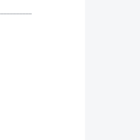
__________




