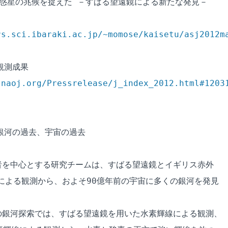
惑星の兆候を捉えた －すばる望遠鏡による新たな発見－

rs.sci.ibaraki.ac.jp/~momose/kaisetu/asj2012m
測成果

.naoj.org/Pressrelease/j_index_2012.html#1203
銀河の過去、宇宙の過去

を中心とする研究チームは、すばる望遠鏡とイギリス赤外

T による観測から、およそ90億年前の宇宙に多くの銀河を発見

の銀河探索では、すばる望遠鏡を用いた水素輝線による観測、
