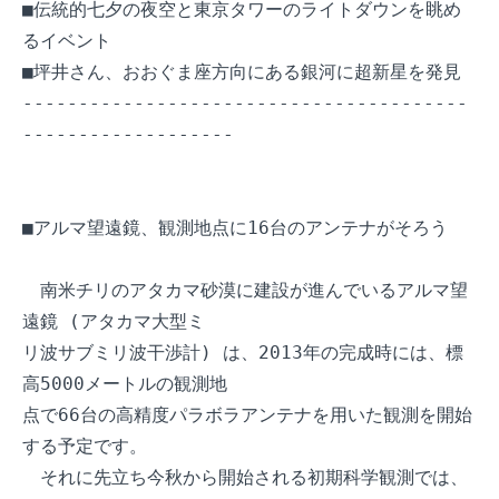
■伝統的七夕の夜空と東京タワーのライトダウンを眺め
るイベント

■坪井さん、おおぐま座方向にある銀河に超新星を発見

----------------------------------------
-------------------

■アルマ望遠鏡、観測地点に16台のアンテナがそろう

　南米チリのアタカマ砂漠に建設が進んでいるアルマ望
遠鏡 (アタカマ大型ミ

リ波サブミリ波干渉計) は、2013年の完成時には、標
高5000メートルの観測地

点で66台の高精度パラボラアンテナを用いた観測を開始
する予定です。

　それに先立ち今秋から開始される初期科学観測では、