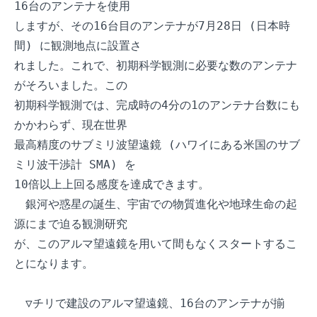
16台のアンテナを使用

しますが、その16台目のアンテナが7月28日 (日本時
間) に観測地点に設置さ

れました。これで、初期科学観測に必要な数のアンテナ
がそろいました。この

初期科学観測では、完成時の4分の1のアンテナ台数にも
かかわらず、現在世界

最高精度のサブミリ波望遠鏡 (ハワイにある米国のサブ
ミリ波干渉計 SMA) を

10倍以上上回る感度を達成できます。

　銀河や惑星の誕生、宇宙での物質進化や地球生命の起
源にまで迫る観測研究

が、このアルマ望遠鏡を用いて間もなくスタートするこ
とになります。

　▽チリで建設のアルマ望遠鏡、16台のアンテナが揃