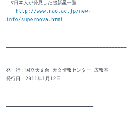
　▽日本人が発見した超新星一覧

http://www.nao.ac.jp/new-
info/supernova.html
________________________________________
_____________________________

発　行：国立天文台 天文情報センター 広報室

発行日：2011年1月12日

________________________________________
_____________________________
