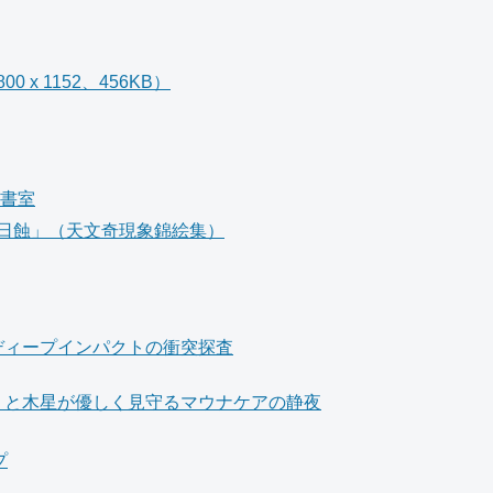
 x 1152、456KB）
図書室
日蝕」（天文奇現象錦絵集）
ディープインパクトの衝突探査
」と木星が優しく見守るマウナケアの静夜
プ