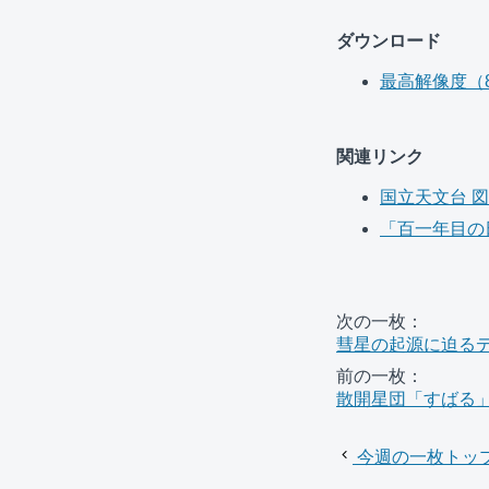
ダウンロード
最高解像度（800
関連リンク
国立天文台 
「百一年目の
次の一枚：
彗星の起源に迫る
前の一枚：
散開星団「すばる
今週の一枚トッ