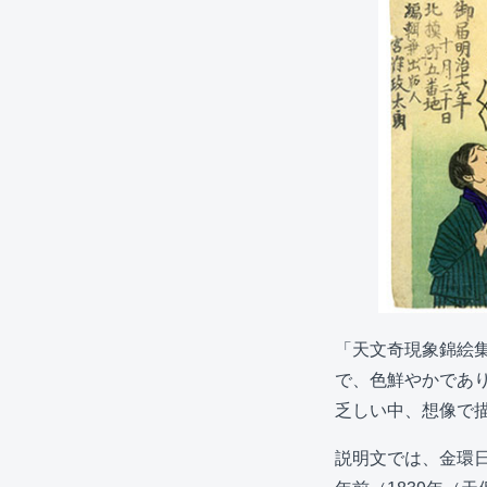
「天文奇現象錦絵集
で、色鮮やかであ
乏しい中、想像で
説明文では、金環