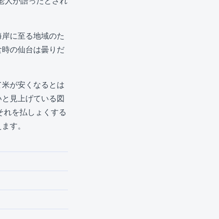
と老人が語ったとされ
海岸に至る地域のた
食時の仙台は曇りだ
て米が安くなるとは
いと見上げている図
それを払しょくする
えます。