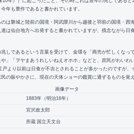
天保10年））に起こったこと、その時これは豊年の兆しである
、今年も豊作であると書かれています。
るのは磐城と陸前の国境・阿武隈川から越後と羽前の国境・西
人達は仙台地方へ出発すると書かれていますが、残念ながら日
の兆しであるという言葉を受けて、金環を「商売が忙しくなっ
たや」「ヲヤまあうれしいねえオホホ」などと、庶民がわいわ
 江戸より以前は日食が不吉とされることが多かったのですが、
庶民の賑やかさに、現在の天体ショーの鑑賞に通ずるものを覚
画像データ
1883年（明治16年）
宮沢政太郎
所蔵 国立天文台