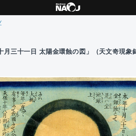
プ
十月三十一日 太陽金環蝕の図」（天文奇現象