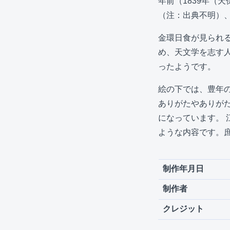
年前（1839年（
（注：出典不明）
金環日食が見られ
め、天文学を志す
ったようです。
絵の下では、豊年
ありがたやありが
になっています。
ような内容です。
制作年月日
制作者
クレジット