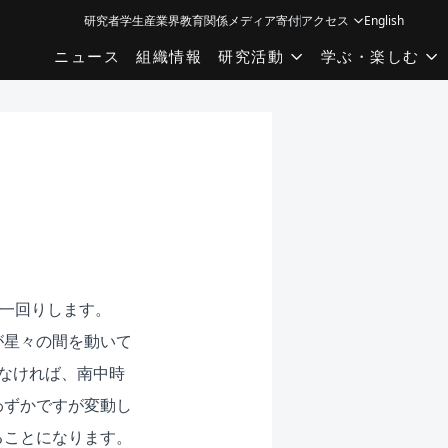
研究者
学生
産業界
教育関係
メディア
寄付
アクセス
English
ニュース
組織情報
研究活動
学ぶ・楽しむ
を一回りします。
が星々の間を動いて
なければ、南中時
わずかですが変動し
ることになります。