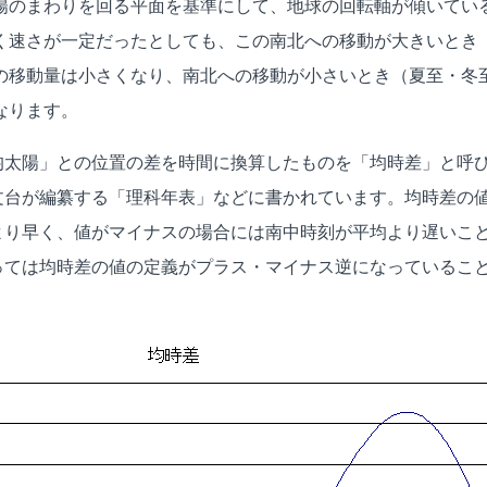
陽のまわりを回る平面を基準にして、地球の回転軸が傾いてい
く速さが一定だったとしても、この南北への移動が大きいとき
の移動量は小さくなり、南北への移動が小さいとき（夏至・冬
なります。
均太陽」との位置の差を時間に換算したものを「均時差」と呼
文台が編纂する「理科年表」などに書かれています。均時差の
より早く、値がマイナスの場合には南中時刻が平均より遅いこ
っては均時差の値の定義がプラス・マイナス逆になっているこ
）