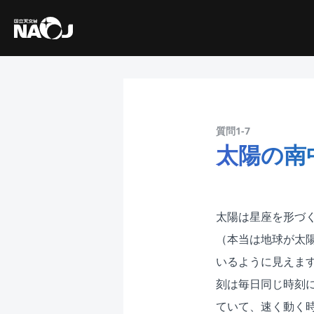
質問1-7
太陽の南
太陽は星座を形づく
（本当は地球が太
いるように見えま
刻は毎日同じ時刻
ていて、速く動く