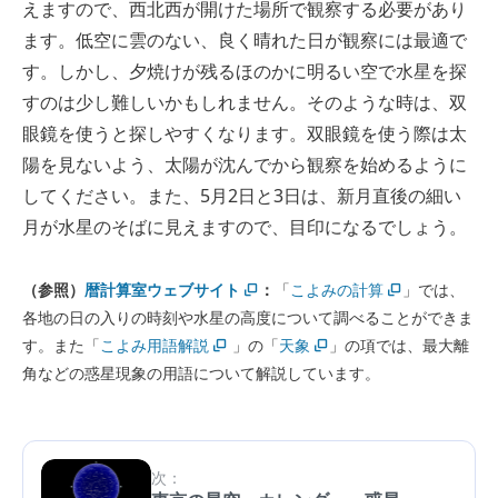
えますので、西北西が開けた場所で観察する必要があり
ます。低空に雲のない、良く晴れた日が観察には最適で
す。しかし、夕焼けが残るほのかに明るい空で水星を探
すのは少し難しいかもしれません。そのような時は、双
眼鏡を使うと探しやすくなります。双眼鏡を使う際は太
陽を見ないよう、太陽が沈んでから観察を始めるように
してください。また、5月2日と3日は、新月直後の細い
月が水星のそばに見えますので、目印になるでしょう。
（参照）
暦計算室ウェブサイト
：
「
こよみの計算
」では、
各地の日の入りの時刻や水星の高度について調べることができま
す。また「
こよみ用語解説
」の「
天象
」の項では、最大離
角などの惑星現象の用語について解説しています。
次：