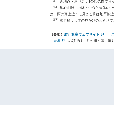
（注1）
近地点・遠地点：1公転の間で月
（注2）
地心距離：地球の中心と天体の中
ば、頭の真上近くに見える月は地平線近
（注3）
視直径：天体の見かけの大きさで
（参照）
暦計算室ウェブサイト
：
「
「
天象
」の項では、月の朔・弦・望