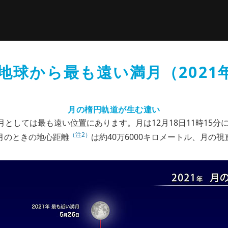
年地球から最も遠い満月（2021
月の楕円軌道が生む違い
満月としては最も遠い位置にあります。月は12月18日11時15分
（注2）
満月のときの地心距離
は約40万6000キロメートル、月の視