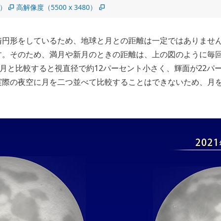
5）
高解像度（5500 x 3480）
楕円形をしているため、地球と月との距離は一定ではありませ
。そのため、満月や新月のときの距離は、上の図のように毎回異
満月と比較すると視直径で約12パーセント小さく、輝面が22パ
実際の夜空に月を二つ並べて比較することはできないため、月