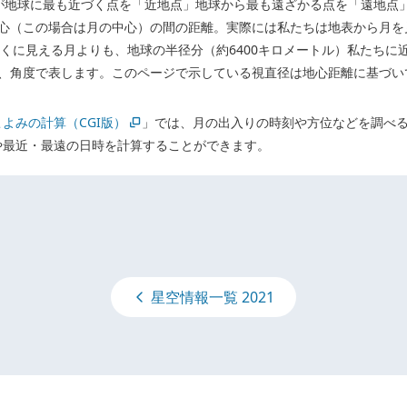
が地球に最も近づく点を「近地点」地球から最も遠ざかる点を「遠地点
心（この場合は月の中心）の間の距離。実際には私たちは地表から月を
くに見える月よりも、地球の半径分（約6400キロメートル）私たちに
、角度で表します。このページで示している視直径は地心距離に基づ
こよみの計算（CGI版）
」では、月の出入りの時刻や方位などを調べ
や最近・最遠の日時を計算することができます。
星空情報一覧 2021