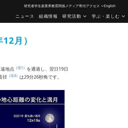
研究者
学生
産業界
教育関係
メディア
寄付
アクセス
English
ニュース
組織情報
研究活動
学ぶ・楽しむ
年12月）
（注1）
に遠地点
を通過し、翌日19日
（注3）
直径
は29分26秒角です。