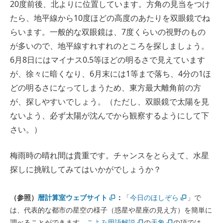
20度前後、北よりに位置しています。方角の見当をつけ
たら、地平線から10度ほどの高度のあたりを双眼鏡でね
らいます。一般的な双眼鏡は、7度くらいの視野のもの
が多いので、地平線すれすれのところを探しましょう。
6月8日にはマイナス0.5等ほどの明るさで見えています
が、徐々に暗くなり、6月末には1等まで落ち、4分の1ほ
どの明るさになってしまうため、東方最大離角前の方
が、探しやすいでしょう。（ただし、双眼鏡で太陽を見
ないよう、必ず太陽が沈んでから観察するようにして下
さい。）
梅雨時の晴れ間は貴重です。チャンスをとらえて、水星
探しに挑戦してみてはいかがでしょうか？
（参照）
暦計算室ウェブサイト
：
「
今日のほしぞら
」で
は、代表的な都市の星空の様子（惑星や星座の見え方）を簡単に
調べることができます。
こよみ用語解説
の
天象
の項では、