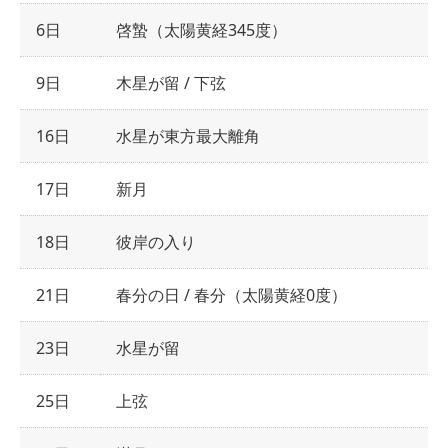
6日
啓蟄（太陽黄経345度）
9日
木星が留 / 下弦
16日
水星が東方最大離角
17日
新月
18日
彼岸の入り
21日
春分の日 / 春分（太陽黄経0度）
23日
水星が留
25日
上弦