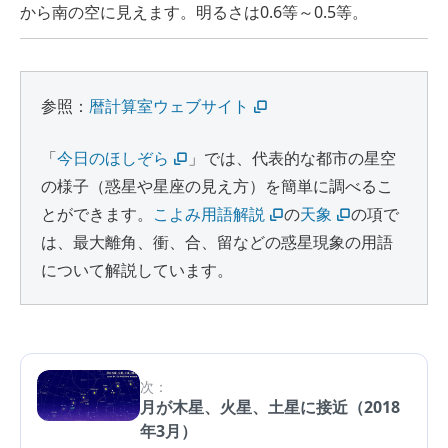
から南の空に見えます。明るさは0.6等～0.5等。
参照：
暦計算室ウェブサイト
「
今日のほしぞら
」では、代表的な都市の星空
の様子（惑星や星座の見え方）を簡単に調べるこ
とができます。
こよみ用語解説
の
天象
の項で
は、最大離角、衝、合、留などの惑星現象の用語
について解説しています。
次：
月が木星、火星、土星に接近（2018
年3月）